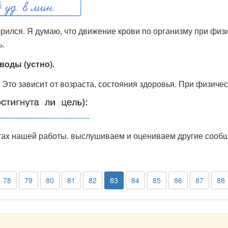
рился. Я думаю, что движение крови по организму при физи
ь.
оды (устно).
 Это зависит от возраста, состояния здоровья. При физичес
тах нашей работы. выслушиваем и оцениваем другие сооб
78
79
80
81
82
83
84
85
86
87
88