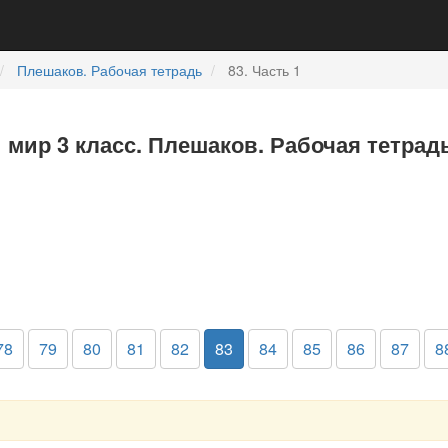
Плешаков. Рабочая тетрадь
83. Часть 1
мир 3 класс. Плешаков. Рабочая тетрадь
78
79
80
81
82
83
84
85
86
87
8