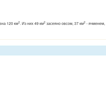
2
2
2
вна 120 км
. Из них 49 км
засеяно овсом, 37 км
- ячменем,