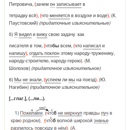
Петровича,
(
зачем
он
записывает
в
тетрадку всё
)
,
(
что
меняется
в воздухе и воде
)
. (К.
Паустовский)
(придаточные изъяснительные)
5)
Я
видел
и
вижу
свою задачу как
писателя в том,
(
что
бы
всем,
(
что
написал
и
напишу
)
, о
тдать поклон
этому народу-труженику,
народу-строителю, народу-герою
)
. (М.
Шолохов)
(придаточное изъяснительное)
6)
Мы
не знали
,
(
успеем
ли
мы
на поезд
)
. (Ю.
Нагибин)
(придаточное изъяснительное)
[...глаг.], (...ли...).