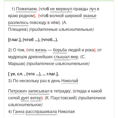
1)
Пожелаем
,
(
что
б
не меркнул
правды
луч
в
краю родном
)
,
(
что
б
волной широкой
знанье
разлилось
повсюду в нём
)
. (А.
Плещеев)
(придаточные изъяснительные)
[глаг.], (чтоб ...), (чтоб...).
2) О том,
(
что
жизнь
—
борьба
людей и рока
)
, от
мудрецов древнейших
слышал
мир
. (С.
Маршак)
(придаточное изъяснительное)
[ ук. сл. , (что ...), ... глаг.].
3) По нескольку раз в день
Николай
Петрович
записывал
в тетрадку,
(
откуда и какой
силой
дует
ветер
)
. (К. Паустовский)
(придаточное
изъяснительное)
4)
Ганна
расспрашивала
Николая