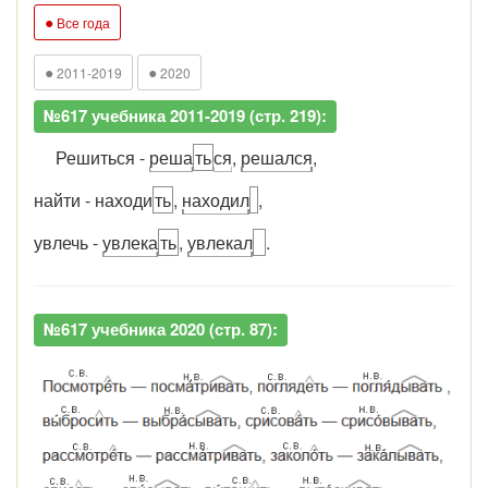
●
Все года
●
●
2011-2019
2020
№617 учебника 2011-2019 (стр. 219):
Решиться -
реша
ть
ся
,
решался
,
найти - находи
ть
,
находил
,
увлечь -
увлека
ть
,
увлекал
.
№617 учебника 2020 (стр. 87):