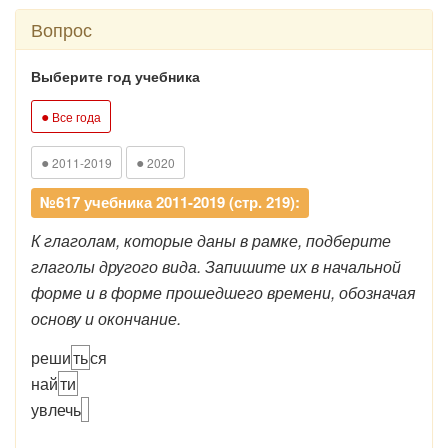
Вопрос
Выберите год учебника
●
Все года
●
●
2011-2019
2020
№617 учебника 2011-2019 (стр. 219):
К глаголам, которые даны в рамке, подберите
глаголы другого вида. Запишите их в начальной
форме и в форме прошедшего времени, обозначая
основу и окончание.
реши
ть
ся
най
ти
увлечь