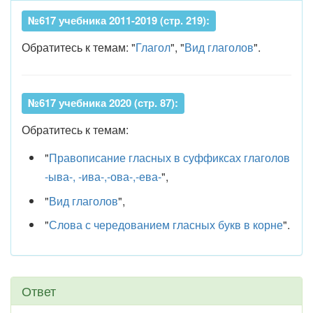
№617 учебника 2011-2019 (стр. 219):
Обратитесь к темам: "
Глагол
", "
Вид глаголов
".
№617 учебника 2020 (стр. 87):
Обратитесь к темам:
"
Правописание гласных в суффиксах глаголов
-ыва-, -ива-,-ова-,-ева-
",
"
Вид глаголов
",
"
Слова с чередованием гласных букв в корне
".
Ответ