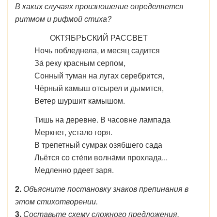
В каких случаях произношение определяется
ритмом и рифмой стиха?
ОКТЯБРЬСКИЙ РАССВЕТ
Ночь побледнела, и месяц садится
За́ реку красным серпом,
Сонный туман на лугах серебрится,
Чёрный камыш отсырел и дымится,
Ветер шуршит камышом.
Тишь на деревне. В часовне лампада
Меркнет, устало горя.
В трепетный сумрак озябшего сада
Льётся со сте́пи волна́ми прохлада...
Медленно рдеет заря.
2.
Объясните постановку знаков препинания в
этом стихотворении.
3.
Составьте схему сложного предложения.