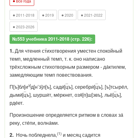
●
Все года
●
●
●
●
2011-2018
2019
2020
2021-2022
●
2023-2026
№553 учебника 2011-2018 (стр. 226):
1.
Для чтения ст́ихотворения уместен спокойный
темп, медленный темп, т. к. оно написано
трёхсложным стихотворным размером - да́ктилем,
замедляющим темп повествования.
э]
П[ъ]бл[и
д[н’э́]л[ъ], сади́[
ц
ъ], серебри́[
ц
ъ], [ъ]тсыре́л,
дыми́[
ц
ъ], шурши́т, ме́ркнет, озя́[п]ш[эвъ], льё[
ц
ъ],
рде́ет.
Произношение определяется ритмом в словах за́
реку, сте́пи, волна́ми.
(1)
2.
Ночь
побледнела
,
и
месяц
садится