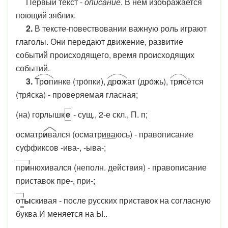
Первый текст -
описание
. В нём изображается
поющий зяблик.
2.
В тексте-повествовании важную роль играют
глаголы. Они передают движение, развитие
событий происходящего, время происходящих
событий.
3.
Тр
о
п
инке (тро́пки),
др
о
ж
ат (дро́жь),
тр
я
с
ётся
(тря́ска) - проверяемая гласная;
(на) горлышк
е
- сущ., 2-е скл., П. п;
осматр
и
ва
лся (осматр
ива
юсь) - правописание
суффиксов -ива-, -ыва-;
пр
и
нюхивался (неполн. действия) - правописание
приставок пре-, при-;
о
т
ы
скивая - после русских приставок на согласную
буква И меняется на Ы..