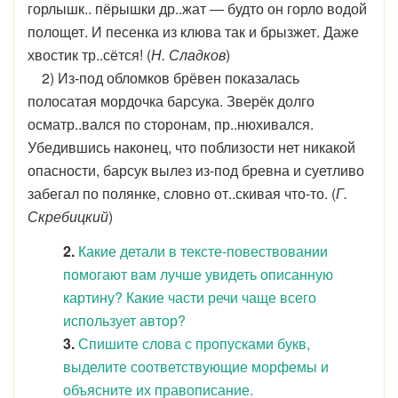
горлышк.. пёрышки др..жат — будто он горло водой
полощет. И песенка из клюва так и брызжет. Даже
хвостик тр..сётся! (
Н. Сладков
)
2) Из-под обломков брёвен показалась
полосатая мордочка барсука. Зверёк долго
осматр..вался по сторонам, пр..нюхивался.
Убедившись наконец, что поблизости нет никакой
опасности, барсук вылез из-под бревна и суетливо
забегал по полянке, словно от..скивая что-то. (
Г.
Скребицкий
)
2.
Какие детали в тексте-повествовании
помогают вам лучше увидеть описанную
картину? Какие части речи чаще всего
использует автор?
3.
Спишите слова с пропусками букв,
выделите соответствующие морфемы и
объясните их правописание.