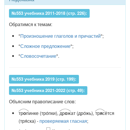
№553 учебника 2011-2018 (стр. 226):
Обратимся к темам:
"
Произношение глаголов и причастий
";
"
Сложное предложение
";
"
Словосочетание
".
№553 учебника 2019 (стр. 199):
№553 учебника 2021-2022 (стр. 49):
Объясним правописание слов:
тр
о
п
инке (тро́пки),
др
о
ж
ат (дро́жь),
тр
я
с
ётся
(тря́ска) -
проверяемая гласная
;