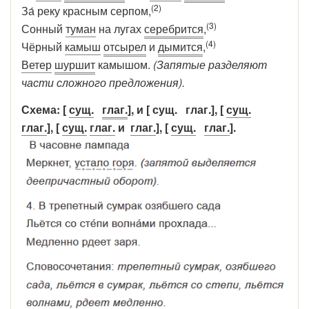
(2)
За́ реку красным серпом,
(3)
Сонный
туман
на лугах
серебрится
,
(4)
Чёрный
камыш
отсырел
и
дымится
,
Ветер
шуршит
камышом.
(Запятые разделяют
части сложного предложения).
Схема: [
сущ.
глаг.
], и [ сущ. глаг.], [
сущ.
глаг.
], [
сущ.
глаг.
и
глаг.
], [
сущ.
глаг.
].