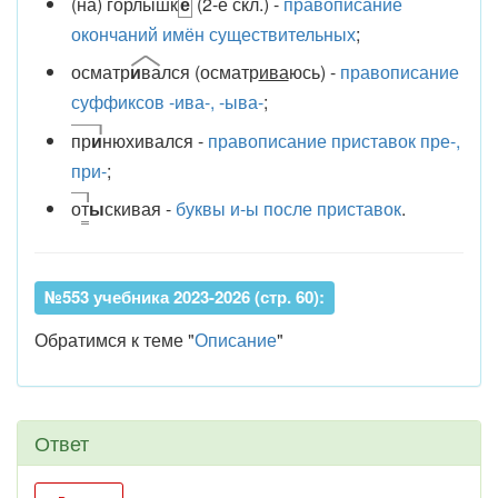
(на) горлышк
е
(2-е скл.) -
правописание
окончаний имён существительных
;
осматр
и
ва
лся (осматр
ива
юсь) -
правописание
суффиксов -ива-, -ыва-
;
пр
и
нюхивался -
правописание приставок пре-,
при-
;
о
т
ы
скивая -
буквы и-ы после приставок
.
№553 учебника 2023-2026 (стр. 60):
Обратимся к теме "
Описание
"
Ответ