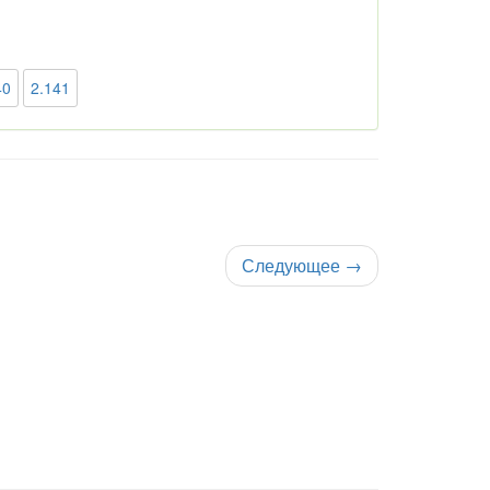
40
2.141
Следующее
→