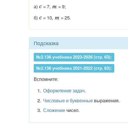
а)
= 7,
= 9;
б)
= 10,
= 25.
Подсказка
№2.136 учебника 2023-2026 (стр. 63):
№2.136 учебника 2021-2022 (стр. 63):
Вспомните:
Оформление задач
.
Числовые и буквенные
выражения.
Сложение
чисел.