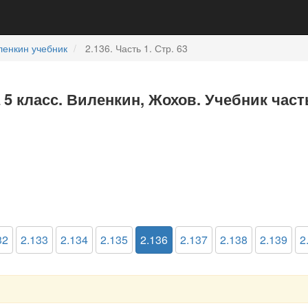
ленкин учебник
2.136. Часть 1. Стр. 63
 5 класс. Виленкин, Жохов. Учебник част
32
2.133
2.134
2.135
2.136
2.137
2.138
2.139
2