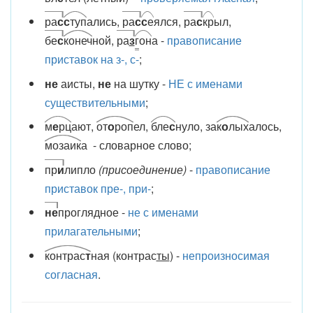
ра
с
с
туп
ались,
ра
с
с
е
ялся,
ра
с
кр
ыл,
бе
с
конеч
ной,
ра
з
г
он
а -
правописание
приставок на з-, с-
;
не
аисты,
не
на шутку -
НЕ с именами
существительными
;
м
е
рц
ают,
от
о
роп
ел,
бле
с
нуло, за
к
о
лых
алось,
мозаик
а - словарное слово;
пр
и
липло
(присоединение)
-
правописание
приставок пре-, при-
;
не
проглядное -
не с именами
прилагательными
;
контрас
т
ная (контрас
ты
) -
непроизносимая
согласная
.