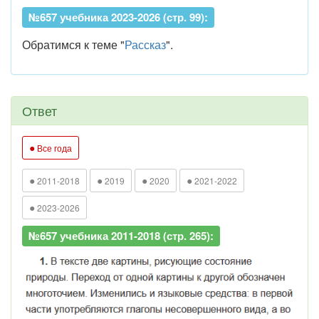
№657 учебника 2023-2026 (стр. 99):
Обратимся к теме "
Рассказ
".
Ответ
●
Все года
●
●
●
●
2011-2018
2019
2020
2021-2022
●
2023-2026
№657 учебника 2011-2018 (стр. 265):