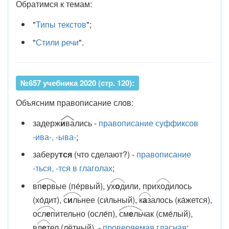
Обратимся к темам:
"
Типы текстов
";
"
Стили речи
".
№657 учебника 2020 (стр. 120):
Объясним правописание слов:
задерж
и
ва
лись -
правописание суффиксов
-ива-, -ыва-
;
заберу
тся
(что сделают?) -
правописание
-ться, -тся в глаголах
;
в
п
е
рв
ые (пе́рвый), у
х
о
д
или, при
ход
илось
(хо́дит),
с
и
ль
нее (си́льный),
к
а
з
алось (ка́жется),
о
сл
е
п
ительно (осле́п),
см
е
ль
чак (сме́лый),
в
л
е
т
ел (лётный) -
проверяемая гласная
;