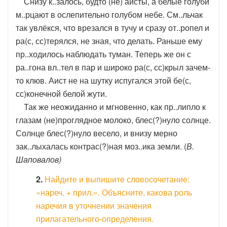
Снизу к..залось, будто (не) аисты, а белые голуби
м..рцают в ослепительно голубом небе. См..льчак
так увлёкся, что врезался в тучу и сразу от..ропел и
ра(с, сс)терялся, не зная, что делать. Раньше ему
пр..ходилось наблюдать туман. Теперь же он с
ра..гона вл..тел в пар и широко ра(с, сс)крыл зачем-
то клюв. Аист не на шутку испугался этой бе(с,
сс)конечной белой жути.
Так же неожиданно и мгновенно, как пр..липло к
глазам (не)проглядное молоко, блес(?)нуло солнце.
Солнце блес(?)нуло весело, и внизу мерно
зак..лыхалась контрас(?)ная моз..ика земли. (
В.
Шаповалов)
2.
Найдите и выпишите словосочетание:
«нареч. + прил.». Объясните, какова роль
наречия в уточнении значения
прилагательного-определения.