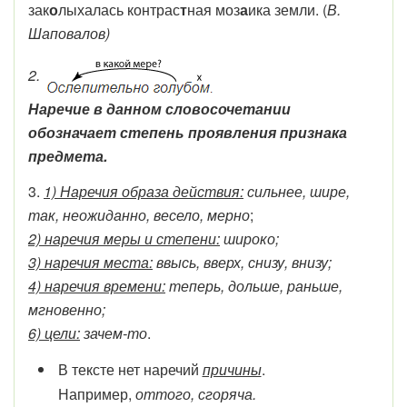
зак
о
лыхалась контрас
т
ная моз
а
ика земли. (
В.
Шаповалов)
2.
Наречие в данном словосочетании
обозначает степень проявления признака
предмета.
3.
1) Наречия образа действия:
сильнее, шире,
так, неожиданно, весело, мерно
;
2) наречия меры и степени:
широко;
3) наречия места:
ввысь, вверх, снизу, внизу;
4) наречия времени:
теперь, дольше, раньше,
мгновенно;
6) цели:
зачем-то
.
В тексте нет наречий
причины
.
Например,
оттого, сгоряча.