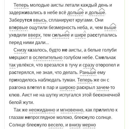
Теперь
молодые аисты летали каждый день и
задерж
и
вались в небе всё
доль
ше
и
доль
ше
.
Заберу
тся
ввысь
, спланируют кругами. Они
вп
е
рвые
ощутили безмерность неба, и, чем
вы
ше
ух
о
дили
вверх
, тем
с
и
льн
ее
и
шир
е
ра
сс
тупались
перед ними дали...
Снизу
к
а
залось, будто
не
аисты, а белые голуби
м
е
рцают в
ослепительно
голубом небе. См
е
льчак
так
увлёкся, что врезался в тучу и
сразу
от
о
ропел и
ра
с
терялся, не зная, что делать.
Рань
ше
ему
пр
и
ходилось наблюдать туман.
Теперь
же он с
ра
з
гона вл
е
тел в пар и
широко
ра
с
крыл
зачем
-то
клюв. Аист не на шутку испугался этой бе
с
конечной
белой жути.
Так же
неожиданно
и
мгновенно
, как пр
и
липло к
глазам
не
проглядное молоко, бле
сн
уло солнце.
Солнце бле
сн
уло
весело
, и
внизу
мерно