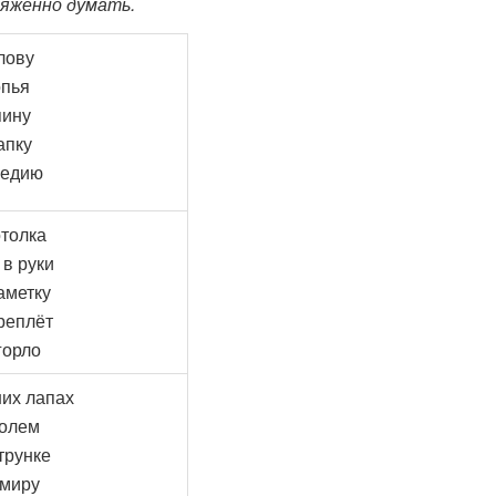
ряжённо думать.
лову
опья
пину
апку
медию
отолка
 в руки
аметку
реплёт
горло
них лапах
голем
трунке
 миру