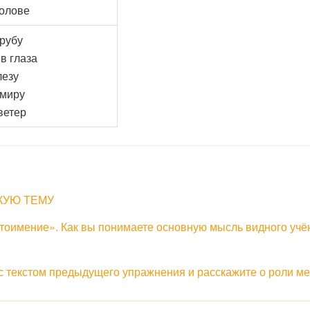
голове
трубу
в глаза
лезу
 миру
ветер
КУЮ ТЕМУ
стоимение». Как вы понимаете основную мысль видного уч
 текстом предыдущего упражнения и расскажите о роли ме