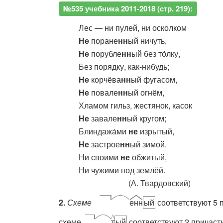
№535 учебника 2011-2018 (стр. 219):
Лес — ни пулей, ни осколком
Не
поране
нн
ый ничуть,
Не
порубле
нн
ый без то́лку,
Без порядку, как-нибудь;
Не
корчёва
нн
ый фугасом,
Не
повале
нн
ый огнём,
Хламом гильз, жестянок, касок
Не
завале
нн
ый кругом;
Блиндажа́ми
не
изрытый,
Не
застрое
нн
ый зимой.
Ни своими
не
обжитый,
Ни чужими под землёй.
(А. Твардовский)
2.
Схеме
енн
ый
соответствуют 5 
схеме
т
ый
соответствуют 2 причаст