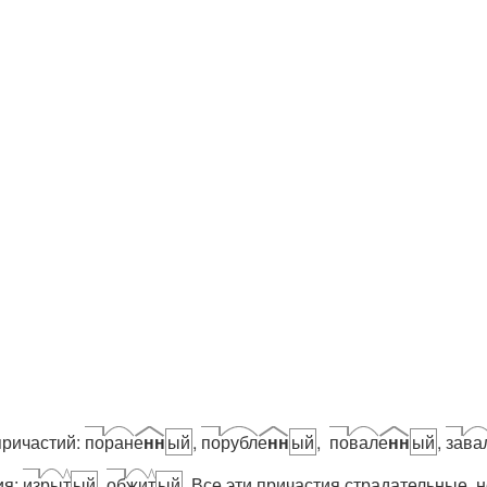
причастий:
по
ран
е
нн
ый
,
по
рубл
е
нн
ый
,
по
вал
е
нн
ый
,
за
ва
ия:
из
ры
т
ый
,
об
жи
т
ый
. Все эти причастия страдательные, 