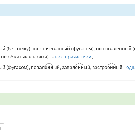
ый (без толку),
не
корчёва
нн
ый (фугасом),
не
повале
нн
ый (
,
не
обжитый (своими) -
не с причастием
;
ый (фугасом), повал
е
нн
ый, завал
е
нн
ый, застро
е
нн
ый -
одн
6