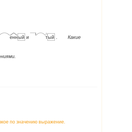
енн
ый
и
т
ый
.
Какие
ениями.
зкое по значению выражение.