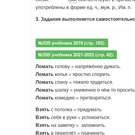
употреблены в форме ед. ч., муж. р., Им. п.
3. Задание выполняется самостоятельно
№535 учебника 2019 (стр. 192):
№535 учебника 2021-2022 (стр. 42):
Ломать
голову = напряжённо думать.
Ломать
копья = яростно спорить.
Ломать
спину = тяжело трудиться.
Ломать
шапку = униженно о чём-то просить
Ломать
комедию = притворяться.
Взять
с потолка = придумать.
Взять
себя в руки = успокоиться.
Взять
на заметку = запомнить.
Взять
в переплёт = подчинить.