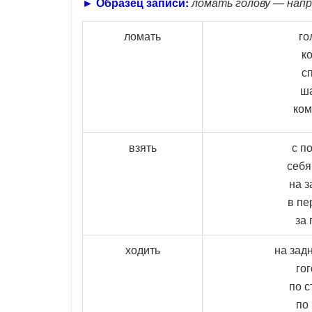
► Образец записи:
ломать голову — нап
ломать
го
к
с
ш
ко
взять
с п
себя
на з
в пе
за 
ходить
на зад
го
по с
по