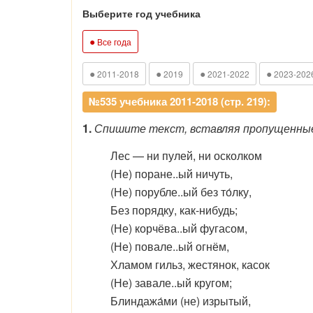
Выберите год учебника
●
Все года
●
●
●
●
2011-2018
2019
2021-2022
2023-202
№535 учебника 2011-2018 (стр. 219):
1.
Спишите текст, вставляя пропущенные 
Лес — ни пулей, ни осколком
(Не) поране..ый ничуть,
(Не) порубле..ый без то́лку,
Без порядку, как-нибудь;
(Не) корчёва..ый фугасом,
(Не) повале..ый огнём,
Хламом гильз, жестянок, касок
(Не) завале..ый кругом;
Блиндажа́ми (не) изрытый,