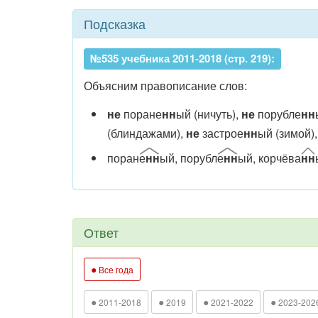
Подсказка
№535 учебника 2011-2018 (стр. 219):
Объясним правописание слов:
не
поране
нн
ый (ничуть),
не
порубле
нн
(блиндажами),
не
застрое
нн
ый (зимой)
поран
е
нн
ый, порубл
е
нн
ый, корчёва
нн
Ответ
●
Все года
●
●
●
●
2011-2018
2019
2021-2022
2023-202