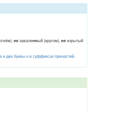
огнём),
не
завале
нн
ый (кругом),
не
изрытый
а и две буквы н в суффиксах причастий
.