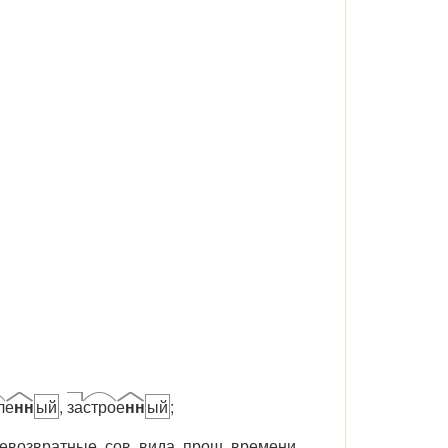
л
е
нн
ый
,
за
стро
е
нн
ый
;
невозвратные, сов. вида, прош. времени,