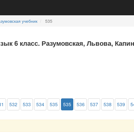
зумовская учебник
535
язык 6 класс. Разумовская, Львова, Капи
31
532
533
534
535
535
536
537
538
539
5