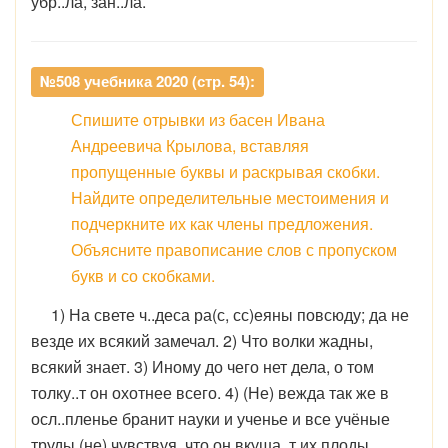
убр..ла, зан..ла.
№508 учебника 2020 (стр. 54):
Спишите отрывки из басен Ивана
Андреевича Крылова, вставляя
пропущенные буквы и раскрывая скобки.
Найдите определительные местоимения и
подчеркните их как члены предложения.
Объясните правописание слов с пропуском
букв и со скобками.
1) На свете ч..деса ра(с, сс)еяны повсюду; да не
везде их всякий замечал. 2) Что волки жадны,
всякий знает. 3) Иному до чего нет дела, о том
толку..т он охотнее всего. 4) (Не) вежда так же в
осл..пленье бранит науки и ученье и все учёные
труды (не) чувствуя, что он вкуша..т их плоды.