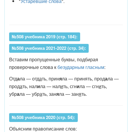
"
Устаревшие слова
".
№508 учебника 2019 (стр. 184):
№508 учебника 2021-2022 (стр. 34):
Вставим пропущенные буквы, подбирая
проверочные слова к
безударным гласным
:
Отд
а
ла — отд
а
ть, прин
я
ла — принять, прод
а
ла —
прод
а
ть, нал
и
ла — нал
и
ть, сгн
и
ла — сгн
и
ть,
убр
а
ла — убр
а
ть, зан
я
ла — зан
я
ть.
№508 учебника 2020 (стр. 54):
Объясним правописание слов: