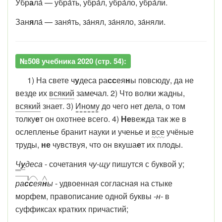
Убр
а
ла́ — убра́ть, убра́л, убра́ло, убра́ли.
Зан
я
ла́ — заня́ть, за́нял, за́няло, за́няли.
№508 учебника 2020 (стр. 54):
1) На свете ч
у
деса ра
сс
ея
н
ы повсюду, да не
везде их
всякий
замечал. 2) Что волки жадны,
всякий
знает. 3)
Иному
до чего нет дела, о том
толку
е
т он охотнее всего. 4)
Не
вежда так же в
ослепленье бранит науки и ученье и
все
учёные
труды,
не
чувствуя, что он вкуша
е
т их плоды.
Ч
у
деса
- сочетания
чу-щу
пишутся с буквой у;
ра
с
с
е
я
н
ы
- удвоенная согласная на стыке
морфем, правописание одной буквы
-н-
в
суффиксах кратких причастий;