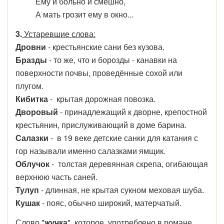
Ему и больно и смешно,
А мать грозит ему в окно...
3.
Устаревшие слова:
Дровни
-
крестьянские сани без кузова
.
Бразды
- то же, что и борозды - канавки на
поверхности почвы, проведённые сохой или
плугом.
Кибитка
-
крытая дорожная повозка.
Дворовый
- принадлежащий к дворне, крепостной
крестьянин, прислуживающий в доме барина.
Салазки
- в 19 веке детские санки для катания с
гор называли именно салазками ямщик.
Облучок
-
толстая деревянная скрепа, огибающая
верхнюю часть саней.
Тулуп
- длинная, не крытая сукном меховая шуба.
Кушак
-
пояс, обычно широкий, матерчатый.
Слово "
жучка
", которое употреблено в романе