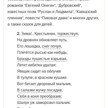
романов “Евгений Онегин”, “Дубровский”,
известных поэм “Руслан и Людмила”, “Кавказский
пленник”, повести “Пиковая дама” и многих других,
а также сказок для детей.
2.
Зима!.. Крестьянин,
торжествуя
,
На дровнях обновляет путь;
Его лошадка,
снег почуя
,
Плетётся рысью как-нибудь;
Бразды пушистые взрывая
,
Летит кибитка удалая;
Ямщик сидит на облучке
В тулупе, в красном кушаке.
Вот бегает дворовый мальчик,
В салазки жучку посадив
,
Себя в коня преобразив
;
Шалун уж заморозил пальчик: