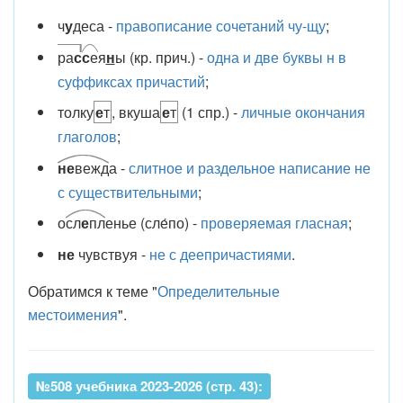
ч
у
деса -
правописание сочетаний чу-щу
;
ра
с
с
е
я
н
ы (кр. прич.) -
одна и две буквы н в
суффиксах причастий
;
толку
е
т
, вкуша
е
т
(1 спр.) -
личные окончания
глаголов
;
не
вежд
а -
слитное и раздельное написание не
с существительными
;
о
сл
е
пл
енье (сле́по) -
проверяемая гласная
;
не
чувствуя -
не с деепричастиями
.
Обратимся к теме "
Определительные
местоимения
".
№508 учебника 2023-2026 (стр. 43):