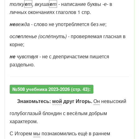
толку
е
т
, вкуша
е
т
- написание буквы
-е-
в
личных окончаниях глаголов 1 спр.
не
вежда
- слово не употребляется без
не
;
осл
е
пленье (осле́пнуть)
- проверяемая гласная в
корне;
не
чувствуя
- не с деепричастием пишется
раздельно.
№508 учебника 2023-2026 (стр. 43):
Знакомьтесь:
мой
друг Игорь.
Он
невысокий
голубоглазый блондин с весёлым добрым
характером.
С Игорем
мы
познакомились ещё в раннем