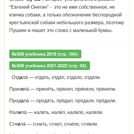
"Евгений Онегин" - это не имя собственное, не
кличка собаки, а только обозначение беспородной
крестьянской собаки небольшого размера, поэтому
Пушкин и пишет это слово с маленькой буквы.
№508 учебника 2019 (стр. 184):
№508 учебника 2021-2022 (стр. 34):
Отд
а
ла́ — отда́ть, отда́л, отда́ло, отда́ли.
Прин
я
ла́ — приня́ть, при́нял, при́няло, при́няли.
Прод
а
ла́ — прода́ть, про́дал, про́дало, про́дали.
Нал
и
ла́ — нали́ть, нали́л, нали́ло, нали́ли.
Сгн
и
ла́ — сгнить, сгнил, сгни́ло, сгнмли.