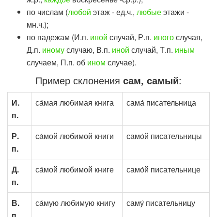
по числам (
любой
этаж - ед.ч.,
любые
этажи -
мн.ч.);
по падежам (И.п.
иной
случай, Р.п.
иного
случая,
Д.п.
иному
случаю, В.п.
иной
случай, Т.п.
иным
случаем, П.п. об
ином
случае).
Пример склонения
сам, самый
:
И.
са́мая любимая книга
сама́ писательница
п.
Р.
са́мой любимой книги
само́й писательницы
п.
Д.
са́мой любимой книге
само́й писательнице
п.
В.
са́мую любимую книгу
саму́ писательницу
п.