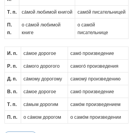
Т. п.
са́мой любимой книгой
само́й писательницей
П.
о са́мой любимой
о само́й
п.
книге
писательнице
И. п.
са́мое дорогое
само́ произведение
Р. п.
са́мого дорогого
самого́ произведения
Д. п.
са́мому дорогому
самому́ произведению
В. п.
са́мое дорогое
само́ произведение
Т. п.
са́мым дорогим
само́м произведением
П. п.
о са́мом дорогом
о само́м произведении