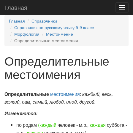
Главная
Главная
Справочники
Справочник по русскому языку 5-9 класс
Морфология
Местоимение
Определительные местоимения
Определительные
местоимения
Определительные
местоимения
:
каждый, весь,
всякий, сам, самый, любой, иной, другой.
Изменяются:
по родам
(каждый
человек - м.р.,
каждая
суббота -
ж.р.,
каждое
воскресенье -ср.р.);