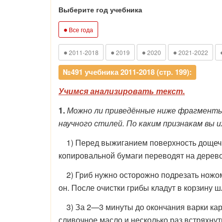
Выберите год учебника
●
Все года
●
●
●
●
2011-2018
2019
2020
2021-2022
№491 учебника 2011-2018 (стр. 199):
Учимся анализировать текст.
1.
Можно ли приведённые ниже фрагменты 
научного стилей. По каким признакам вы и
1) Перед выжиганием поверхность дощечки
копировальной бумаги переводят на дерево
2) Гриб нужно осторожно подрезать ножом 
он. После очистки грибы кладут в корзину 
3) За 2—3 минуты до окончания варки карт
сливочное масло и несколько раз встряхнут