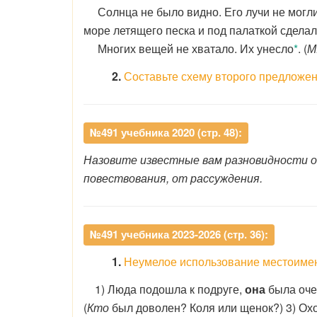
Солнца не было видно. Его лучи не могл
море летящего песка и под палаткой сдела
Многих вещей не хватало. Их унесло
*
. (
М
2.
Составьте схему второго предложен
№491 учебника 2020 (стр. 48):
Назовите известные вам разновидности о
повествования, от рассуждения.
№491 учебника 2023-2026 (стр. 36):
1.
Неумелое использование местоимен
1) Люда подошла к подруге,
она
была очен
(
Кто
был доволен? Коля или щенок?) 3) Охо