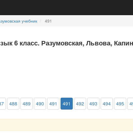
зумовская учебник
491
язык 6 класс. Разумовская, Львова, Капи
87
488
489
490
491
491
492
493
494
495
4