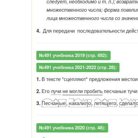
следует, необходимо и т. п.); возвр
множественного числа; форма повели
лица множественного числа со значен
4.
Для передачи последовательности действ
№491 учебника 2019 (стр. 492):
№491 учебника 2021-2022 (стр. 28):
1.
В тексте "сцепляют" предложения место
2.
Его
лучи
не могли пробить
песчаные тучи
3.
Песч
ан
ые
,
на
кал
и
л
о
,
лет
ящ
его
,
с
дел
а
л
№491 учебника 2020 (стр. 48):