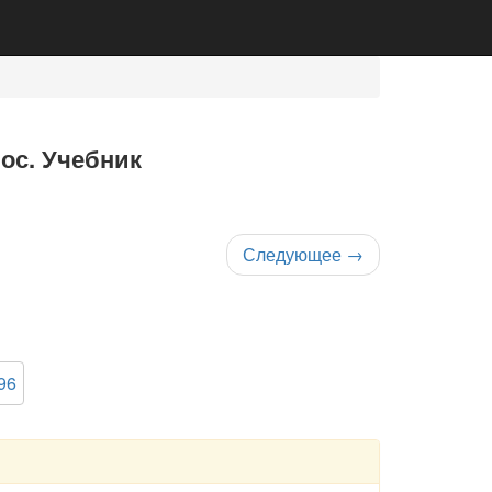
нос. Учебник
Следующее
→
96