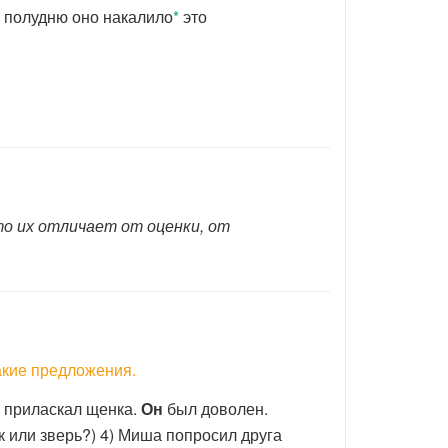
к полудню оно накалило
*
это
то их отличает от оценки, от
акие предложения.
я приласкал щенка.
Он
был доволен.
к или зверь?) 4) Миша попросил друга