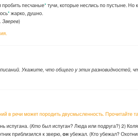
и пробить песчаные
*
тучи, которые неслись по пустыне. Но 
лось
*
жарко, душно.
. Зверев
)
ия.
писаний. Укажите, что общего у этих разновидностей, ч
ий в речи может породить двусмысленность. Прочитайте т
ь испугана. (
Кто
был испуган? Люда или подруга?) 2) Кол
тник приблизился к зверю,
он
убежал. (Кто убежал? Охотни