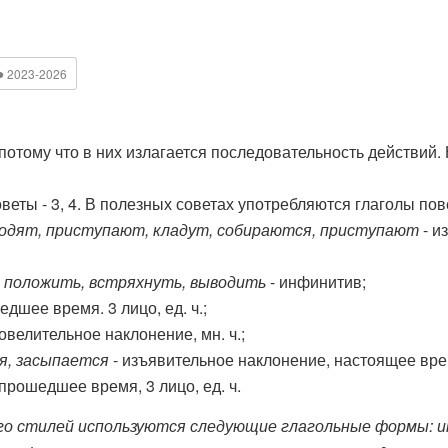
●
2023-2026
отому что в них излагается последовательность действий. Н
советы - 3, 4. В полезных советах употребляются глаголы по
одят, приступают, кладут, собираются, приступают
- и
, положить, встряхнуть, выводить
- инфинитив;
дшее время. 3 лицо, ед. ч.;
овелительное наклонение, мн. ч.;
я, засыпается
- изъявительное наклонение, настоящее время
прошедшее время, 3 лицо, ед. ч.
ого стилей используются следующие глагольные формы: ин