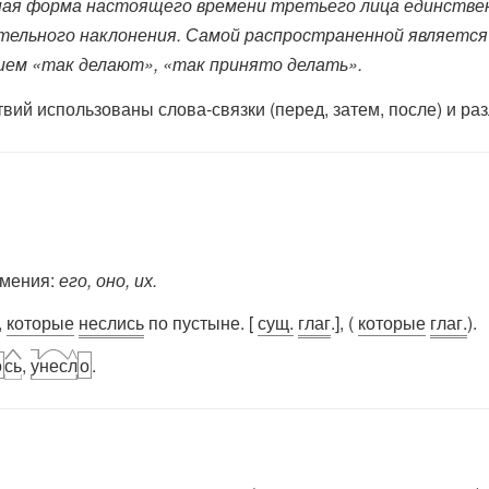
атная форма настоящего времени третьего лица единствен
тельного наклонения. Самой распространенной являетс
ием «так делают», «так принято делать».
ий использованы слова-связки (перед, затем, после) и ра
имения:
его, оно, их.
,
которые
неслись
по пустыне. [
сущ.
глаг
.], (
которые
глаг.
).
о
сь
,
у
нес
л
о
.