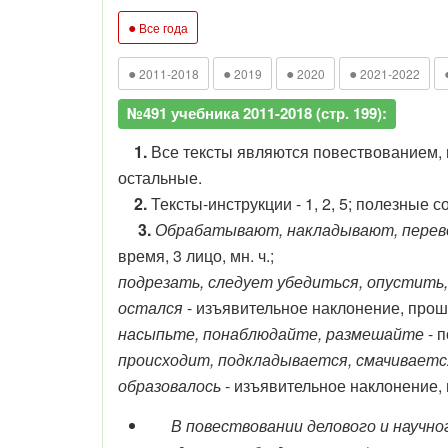
●
Все года
●
●
●
●
2011-2018
2019
2020
2021-2022
№491 учебника 2011-2018 (стр. 199):
1.
Все тексты являются повествованием, п
остальные.
2.
Тексты-инструкции - 1, 2, 5; полезные 
3.
Обрабатывают, накладывают, перев
время, 3 лицо, мн. ч.;
подрезать, следует убедиться, опустить
остался
- изъявительное наклонение, проше
насыпьте, понаблюдайте, размешайте
- п
происходит, подкладывается, смачиваетс
образовалось
- изъявительное наклонение, 
В повествовании делового и научн