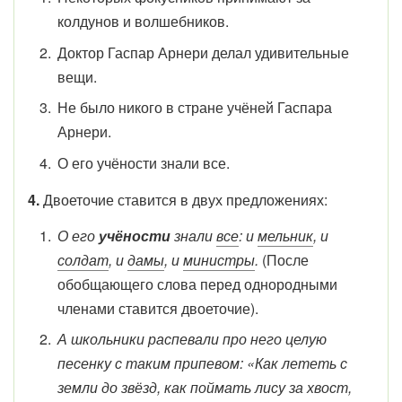
колдунов и волшебников.
Доктор Гаспар Арнери делал удивительные
вещи.
Не было никого в стране учёней Гаспара
Арнери.
О его учёности знали все.
4.
Двоеточие ставится в двух предложениях:
О его
учёности
знали
все
: и
мельник
, и
солдат
, и
дамы
, и
министры
.
(После
обобщающего слова перед однородными
членами ставится двоеточие).
А школьники распевали про него целую
песенку с таким припевом: «Как лететь с
земли до звёзд, как поймать лису за хвост,