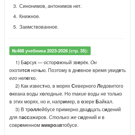
Синонимов, антонимов нет.
Книжное.
Заимствованное.
№488 учебника 2023-2026 (стр. 35):
1) Б
а
рсук — остор
о
жный зв
е
рёк.
Он
охоти
тся
ноч
ь
ю. Поэтому в дн
е
вное время увид
е
ть
его
нел
е
гко.
2) Как извес
т
но, в морях
С
еверного
Л
едовитого
о
кеана воды х
о
лодные. Но
такие
воды не только
в этих морях, но и, напр
и
мер, в
о
зере
Б
айкал.
3) В тр
олл
ейбусе примерно два
д
цать с
и
дений
для п
асс
ажиров.
Столько же
с
и
дений и в
совр
е
менном
микро
а
в
тобусе.