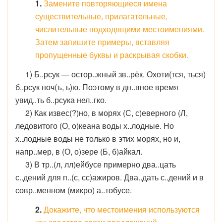
1.
Замените повторяющиеся имена
существительные, прилагательные,
числительные подходящими местоимениями.
Затем запишите примеры, вставляя
пропущенные буквы и раскрывая скобки.
1) Б..рсук — остор..жный зв..рёк. Охоти(тся, ться)
б..рсук ноч(ъ, ь)ю. Поэтому в дн..вное время
увид..ть б..рсука нел..гко.
2) Как извес(?)но, в морях (С, с)еверного (Л,
ледовитого (О, о)кеана воды х..лодные. Но
х..лодные воды не только в этих морях, но и,
напр..мер, в (О, о)зере (Б, б)айкал.
3) В тр..(л, лл)ейбусе примерно два..цать
с..дений для п..(с, сс)ажиров. Два..дать с..дений и в
совр..менном (микро) а..тобусе.
2.
Докажите, что местоимения используются