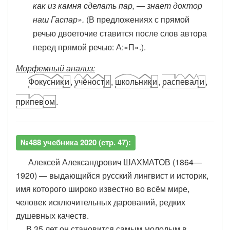
как из камня сделать пар, — знает доктор
наш Гаспар».
(В предложениях с прямой
речью двоеточие ставится после слов автора
перед прямой речью: А:«П».).
Морфемный анализ:
Фокус
ник
и
,
уч
ён
ост
и
,
школь
ник
и
,
рас
пе
ва
л
и
,
при
пев
ом
.
№488 учебника 2020 (стр. 47):
Алексей Александрович ШАХМАТОВ (1864—
1920) — выдающийся русский лингвист и историк,
имя которого широко известно во всём мире,
человек исключительных дарований, редких
душевных качеств.
В 35 лет он становится самым молодым в