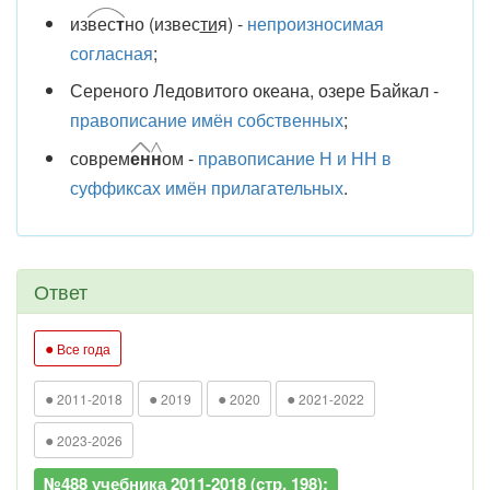
из
вес
т
но (извес
ти
я) -
непроизносимая
согласная
;
Сереного Ледовитого океана, озере Байкал -
правописание имён собственных
;
соврем
ен
н
ом -
правописание Н и НН в
суффиксах имён прилагательных
.
Ответ
●
Все года
●
●
●
●
2011-2018
2019
2020
2021-2022
●
2023-2026
№488 учебника 2011-2018 (стр. 198):