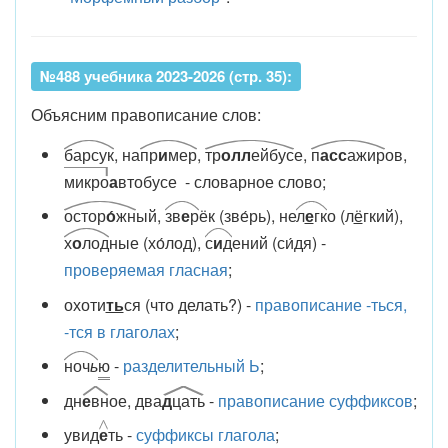
№488 учебника 2023-2026 (стр. 35):
Объясним правописание слов:
барсук
, на
пр
и
мер
,
тр
олл
ейбус
е,
п
асс
ажир
ов,
микро
а
втобусе - словарное слово;
остор
о́
жн
ый,
зв
е
р
ёк (зве́рь), не
л
е
гк
о (л
ё
гкий),
х
о
лод
ные (хо́лод),
с
и
д
ений (си́дя) -
проверяемая гласная
;
охоти
ть
ся (что делать?) -
правописание -ться,
-тся в глаголах
;
ноч
ь
ю
-
разделительный Ь
;
дн
е
вн
ое, два
д
цать
-
правописание суффиксов
;
увид
е
ть -
суффиксы глагола
;