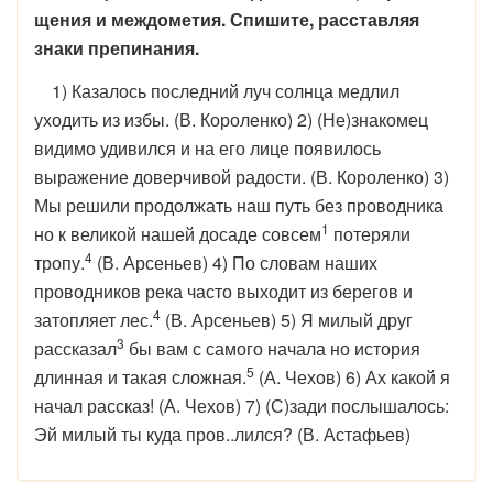
щения и междометия. Спишите, расставляя
знаки препинания.
1) Казалось последний луч солнца медлил
уходить из избы. (В. Короленко) 2) (Не)знакомец
видимо удивился и на его лице появилось
выражение доверчивой радости. (В. Короленко) 3)
Мы решили продолжать наш путь без проводника
1
но к великой нашей досаде совсем
потеряли
4
тропу.
(В. Арсеньев) 4) По словам наших
проводников река часто выходит из берегов и
4
затопляет лес.
(В. Арсеньев) 5) Я милый друг
3
рассказал
бы вам с самого начала но история
5
длинная и такая сложная.
(А. Чехов) 6) Ах какой я
начал рассказ! (А. Чехов) 7) (С)зади послышалось:
Эй милый ты куда пров..лился? (В. Астафьев)