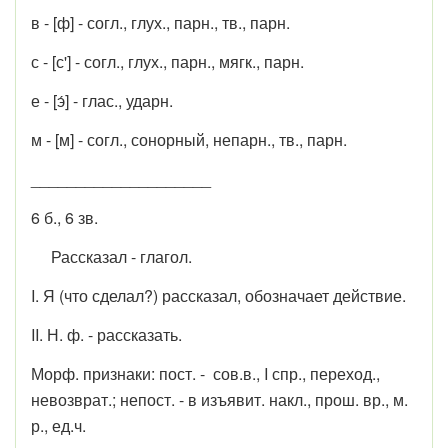
в - [ф] - согл., глух., парн., тв., парн.
с - [с'] - согл., глух., парн., мягк., парн.
е - [э́] - глас., ударн.
м - [м] - согл., сонорный, непарн., тв., парн.
____________________
6 б., 6 зв.
Рассказал - глагол.
I. Я (что сделал?) рассказал, обозначает действие.
II. Н. ф. - рассказать.
Морф. признаки: пост. - сов.в., I спр., переход.,
невозврат.; непост. - в изъявит. накл., прош. вр., м.
р., ед.ч.