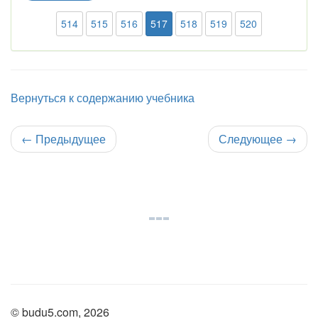
514
515
516
517
518
519
520
Вернуться к содержанию учебника
←
Предыдущее
Следующее
→
© budu5.com, 2026