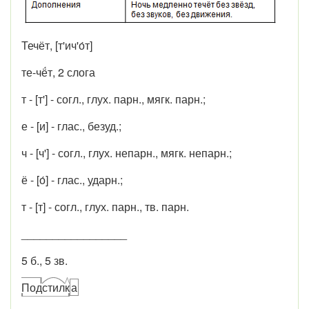
Течёт, [т'ич'о́т]
те-чё́т, 2 слога
т - [т'] - согл., глух. парн., мягк. парн.;
е - [и] - глас., безуд.;
ч - [ч'] - согл., глух. непарн., мягк. непарн.;
ё - [о́] - глас., ударн.;
т - [т] - согл., глух. парн., тв. парн.
_________________
5 б., 5 зв.
Под
стил
к
а