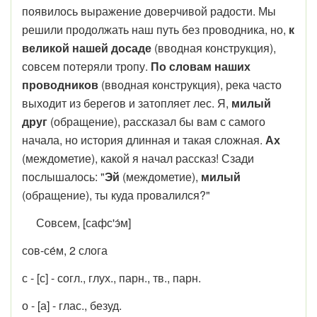
появилось выражение доверчивой радости. Мы
решили продолжать наш путь без проводника, но,
к
великой нашей досаде
(вводная конструкция),
совсем потеряли тропу.
По словам наших
проводников
(вводная конструкция), река часто
выходит из берегов и затопляет лес. Я,
милый
друг
(обращение), рассказал бы вам с самого
начала, но история длинная и такая сложная.
Ах
(междометие), какой я начал рассказ! Сзади
послышалось: "
Эй
(междометие),
милый
(обращение), ты куда провалился?"
Совсем, [сафс'э́м]
сов-се́м, 2 слога
с - [с] - согл., глух., парн., тв., парн.
о - [а] - глас., безуд.