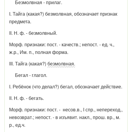
Безмолвная - прилаг.
I. Тайга (какая?) безмолвная, обозначает признак
предмета.
II. Н. ф. - безмолвный.
Морф. признаки: пост. - качеств.; непост. - ед. ч.,
ж.р., Им. п., полная форма.
III. Тайга (какая?)
безмолвная.
Бегал - глагол.
I. Ребёнок (что делал?) бегал, обозначает действие.
II. Н. ф. - бегать.
Морф. признаки: пост. - несов.в., I спр., непереход.,
невозврат.; непост. - в изъявит. накл., прош. вр., м.
р., ед.ч.