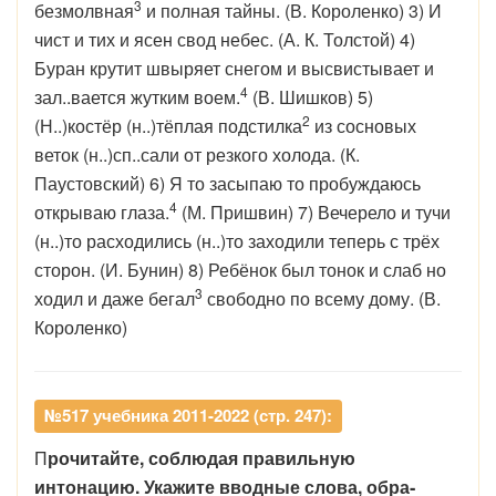
3
безмолвная
и полная тайны. (В. Короленко) 3) И
чист и тих и ясен свод небес. (А. К. Тол­стой) 4)
Буран крутит швыряет снегом и высвистывает и
4
зал..­вается жутким воем.
(В. Шишков)
5)
2
(Н..)костёр (н..)тёплая подстилка
из сосновых
веток (н..)сп..сали от резкого холода. (К.
Паустовский) 6) Я то засыпаю то пробуждаюсь
4
открываю глаза.
(М. Пришвин) 7) Вечерело и тучи
(н..)то расходились (н..)то заходили теперь с трёх
сторон. (И. Бунин) 8) Ребёнок был тонок и слаб но
3
ходил и даже бегал
свободно по всему дому. (В.
Короленко)
№517 учебника 2011-2022 (стр. 247):
П
рочитайте, соблюдая правильную
интонацию. Укажите вводные слова, обра­