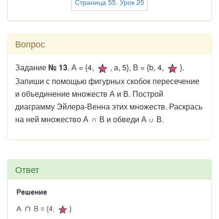
Страница 55. Урок 25
Вопрос
Задание
№ 13
. А = {4,
, а, 5}, В = {b, 4,
}.
Запиши с помощью фигурных скобок пересечение
и объединение множеств А и В. Построй
диаграмму Эйлера-Венна этих множеств. Раскрась
на ней множество А
В и обведи А
В.
Ответ