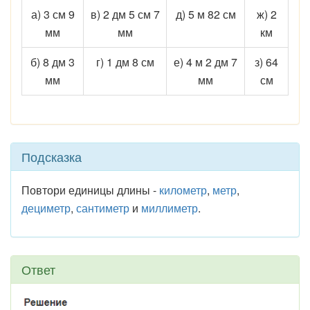
а) 3 см 9
в) 2 дм 5 см 7
д) 5 м 82 см
ж) 2
мм
мм
км
б) 8 дм 3
г) 1 дм 8 см
е) 4 м 2 дм 7
з) 64
мм
мм
см
Подсказка
Повтори единицы длины -
километр
,
метр
,
дециметр
,
сантиметр
и
миллиметр
.
Ответ