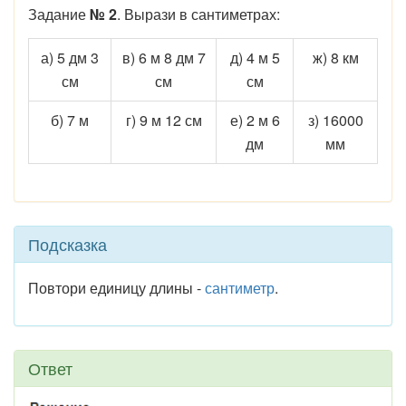
Задание
№ 2
. Вырази в сантиметрах:
а) 5 дм 3
в) 6 м 8 дм 7
д) 4 м 5
ж) 8 км
см
см
см
б) 7 м
г) 9 м 12 см
е) 2 м 6
з) 16000
дм
мм
Подсказка
Повтори единицу длины -
сантиметр
.
Ответ