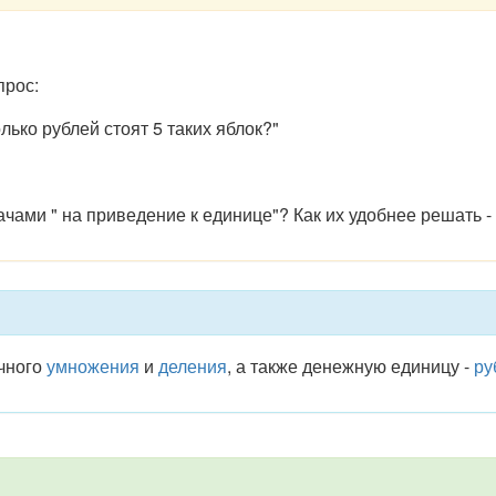
прос:
лько рублей стоят 5 таких яблок?"
ачами " на приведение к единице"? Как их удобнее решать
ичного
умножения
и
деления
, а также денежную единицу -
ру