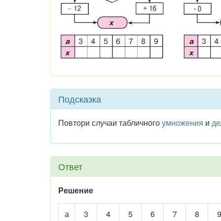
Подсказка
Повтори случаи табличного
умножения
и
де
Ответ
Решение
а
3
4
5
6
7
8