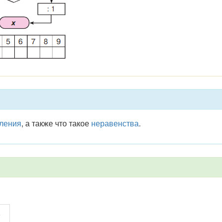
ления
, а также что такое
неравенства
.
9