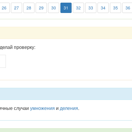
26
27
28
29
30
31
32
33
34
35
36
делай проверку:
личные случаи
умножения
и
деления
.