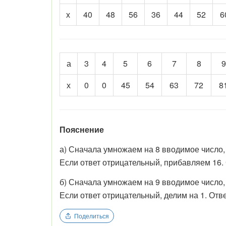
х
40
48
56
36
44
52
6
а
3
4
5
6
7
8
9
х
0
0
45
54
63
72
8
Пояснение
а) Сначала умножаем на 8 вводимое число,
Если ответ отрицательный, прибавляем 16.
б) Сначала умножаем на 9 вводимое число,
Если ответ отрицательный, делим на 1. Отв
Поделиться