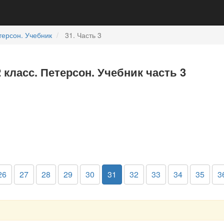
терсон. Учебник
31. Часть 3
 класс. Петерсон. Учебник часть 3
26
27
28
29
30
31
32
33
34
35
3