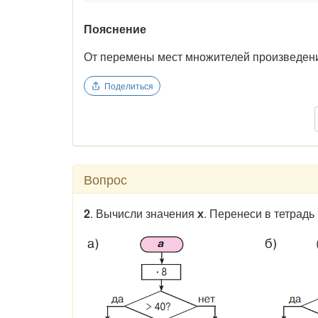
Пояснение
От перемены мест множителей произведени
Поделиться
Вопрос
2
. Вычисли значения
х
. Перенеси в тетрадь