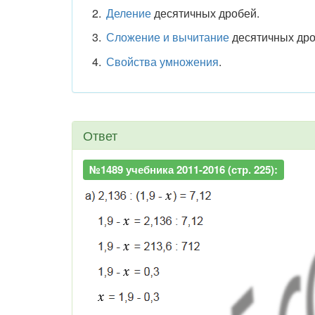
Деление
десятичных дробей.
Сложение и вычитание
десятичных дро
Свойства умножения
.
Ответ
№1489 учебника 2011-2016 (стр. 225):