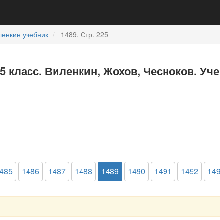
ленкин учебник
1489. Стр. 225
5 класс. Виленкин, Жохов, Чесноков. Уч
485
1486
1487
1488
1489
1490
1491
1492
14