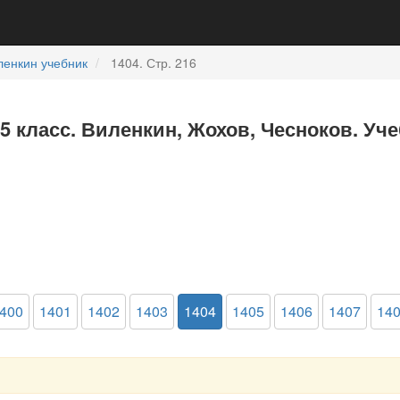
ленкин учебник
1404. Стр. 216
5 класс. Виленкин, Жохов, Чесноков. Уч
400
1401
1402
1403
1404
1405
1406
1407
14