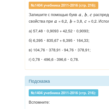
№1404 учебника 2011-2016 (стр. 216):
Запишите с помощью букв
,
,
распреде
свойства при
= 6,2,
= 3,8,
= 0,2. Испо
а) 57,48
0,9093 + 42,52
0,9093;
б) 6,395
835,67 + 6,395
164,33;
в) 104,76
378,91 - 94,76
378,91;
г) 0,78
496,6 - 396,6
0,78.
Подсказка
№1404 учебника 2011-2016 (стр. 216):
Вспомните: