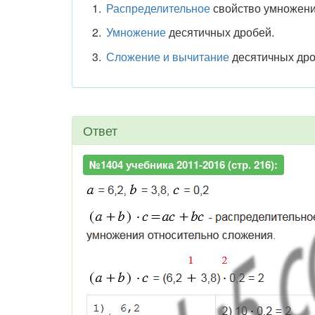
Распределительное
свойство умножени
Умножение
десятичных дробей.
Сложение и вычитание
десятичных дро
Ответ
№1404 учебника 2011-2016 (стр. 216):