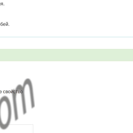
я.
бей.