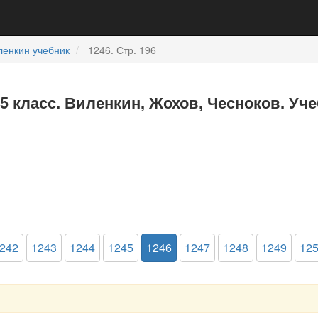
ленкин учебник
1246. Стр. 196
5 класс. Виленкин, Жохов, Чесноков. Уч
242
1243
1244
1245
1246
1247
1248
1249
12