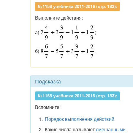
№1158 учебника 2011-2016 (стр. 183):
Выполните действия:
а)
;
б)
.
Подсказка
№1158 учебника 2011-2016 (стр. 183):
Вспомните:
Порядок выполнения действий
.
Какие числа называют
смешанными
.