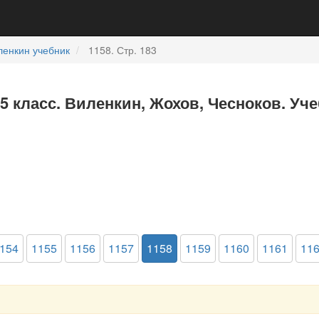
ленкин учебник
1158. Стр. 183
5 класс. Виленкин, Жохов, Чесноков. Уч
154
1155
1156
1157
1158
1159
1160
1161
11