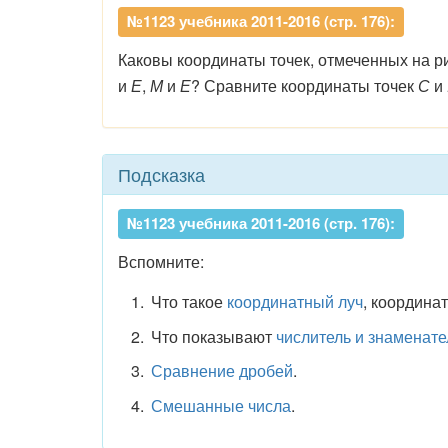
№1123 учебника 2011-2016 (стр. 176):
Каковы координаты точек, отмеченных на р
и
Е
,
М
и
Е
? Сравните координаты точек
С
и
Подсказка
№1123 учебника 2011-2016 (стр. 176):
Вспомните:
Что такое
координатный луч
, координат
Что показывают
числитель и знаменате
Сравнение дробей
.
Смешанные числа
.