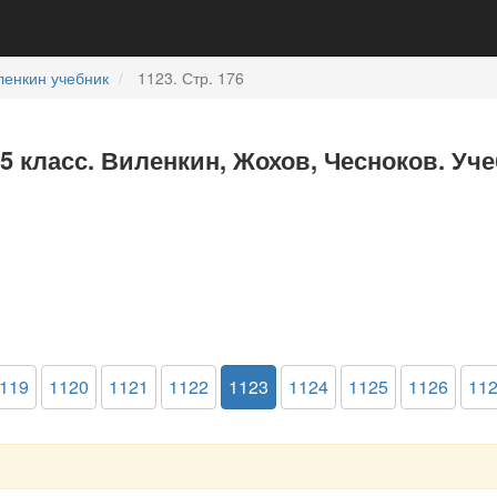
ленкин учебник
1123. Стр. 176
5 класс. Виленкин, Жохов, Чесноков. Уч
119
1120
1121
1122
1123
1124
1125
1126
11