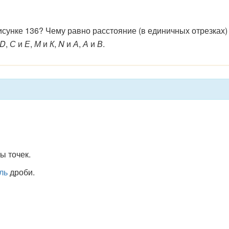
исунке 136? Чему равно расстояние (в единичных отрезках)
D
,
С
и
Е
,
М
и
К
,
N
и
А
,
А
и
В
.
ы точек.
ль
дроби.