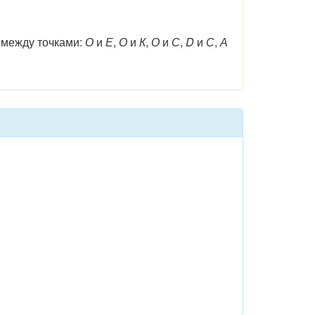
 между точками:
О
и
Е
,
О
и
К
,
О
и
С
,
D
и
С
,
А