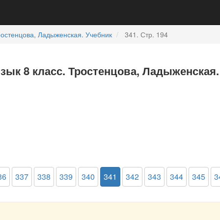
остенцова, Ладыженская. Учебник
341. Стр. 194
язык 8 класс. Тростенцова, Ладыженская.
36
337
338
339
340
341
342
343
344
345
3