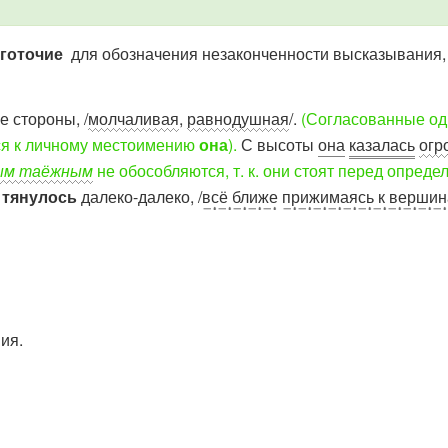
оготочие
для обозначения незаконченности высказывания, 
е стороны, /
молчаливая
,
равнодушная
/.
(Согласованные од
тся к личному местоимению
она
).
С высоты
она
казалась
огр
ым таёжным
не обособляются, т. к. они стоят перед опр
а
тянулось
далеко-далеко, /
всё ближе
прижимаясь к вершин
ия.