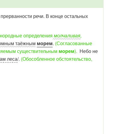
прерванности речи. В конце остальных
нородные определения
молчаливая
,
омным таёжным
морем
.
(Согласованные
еделяемым существительным
морем
).
Небо не
ам леса
/.
(Обособленное обстоятельство,