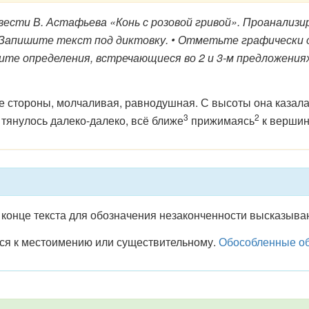
сти В. Астафьева «Конь с розовой гривой». Проанализи
 Запишите текст под диктовку. • Отметьте графически 
ите определения, встречающиеся во 2 и 3-м предложениях
 все стороны, молчаливая, равнодушная. С высоты она каз
3
2
а тянулось далеко-далеко, всё ближе
прижимаясь
к вершин
и конце текста для обозначения незаконченности высказыва
ься к местоимению или существительному.
Обособленные об