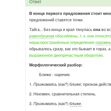
Ответ
В конце первого предложения стоит мн
предложений ставятся точки.
Тайга... Без конца и края тянулась
она
во вс
равнодушная
обособлены, т. к. они относя
нераспространённые определения
огромн
обрывалось сразу, как это бывает в горах, 
выраженное деепричастным оборотом).
Морфологический разбор:
Ближе - наречие.
1.
Прижимаясь
(как?)
ближе;
признак действ
2. Неизмен. сравнительная степень.
3.
Прижимаясь
(как?)
ближе.