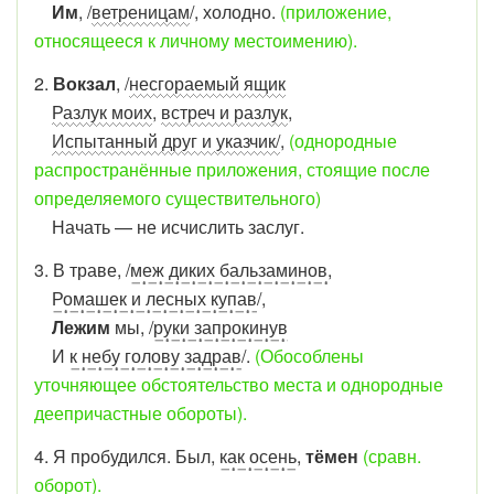
Им
, /
ветреницам
/, холодно.
(приложение,
относящееся к личному местоимению).
2.
Вокзал
, /
несгораемый ящик
Разлук моих
,
встреч и разлук
,
Испытанный друг и указчик/
,
(однородные
распространённые приложения, стоящие после
определяемого существительного)
Начать — не исчислить заслуг.
3. В траве, /
меж диких бальзаминов
,
Ромашек и лесных купав
/,
Лежим
мы, /
руки запрокинув
И
к небу голову задрав
/.
(Обособлены
уточняющее обстоятельство места и однородные
деепричастные обороты).
4. Я пробудился. Был,
как осень
,
тёмен
(сравн.
оборот).