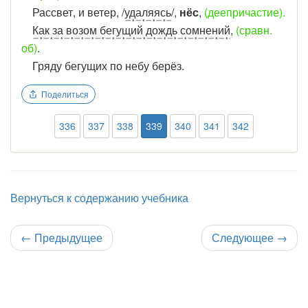
Рассвет, и ветер, /
удаляясь
/,
нёс
,
(деепричастие).
Как за возом бегущий дождь сомнений
,
(сравн.
об)
.
Гряду бегущих по небу берёз.
Поделиться
336
337
338
339
340
341
342
Вернуться к содержанию учебника
←
Предыдущее
Следующее
→