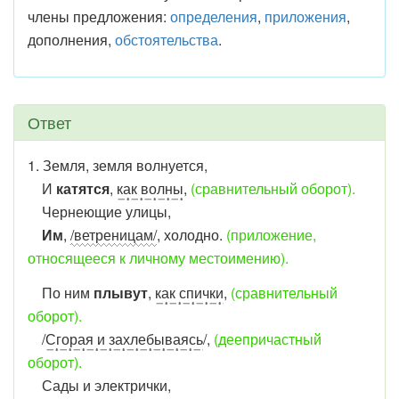
члены предложения:
определения
,
приложения
,
дополнения,
обстоятельства
.
Ответ
1. Земля, земля волнуется,
И
катятся
,
как волны
,
(сравнительный оборот).
Чернеющие улицы,
Им
,
/ветреницам/
, холодно.
(приложение,
относящееся к личному местоимению).
По ним
плывут
,
как спички
,
(сравнительный
оборот).
/
Сгорая и захлебываясь
/,
(деепричастный
оборот).
Сады и электрички,