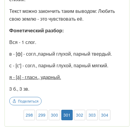
Текст можно закончить таким выводом: Любить
свою землю - это чувствовать её.
Фонетический разбор:
Вся - 1 слог.
в - [ф] - согл.,парный глухой, парный твердый.
с - [с'] - согл., парный глухой, парный мягкий.
я - [а́] - гласн., ударный.
3 б., 3 зв.
Поделиться
298
299
300
301
302
303
304