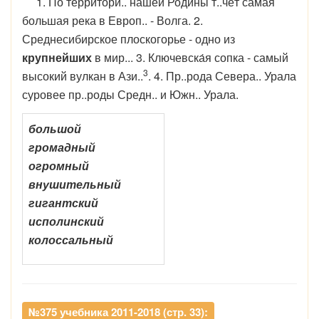
1. По территори.. нашей Родины т..чёт самая
большая река в Европ.. - Волга. 2.
Среднесибирское плоскогорье - одно из
крупнейших
в мир... 3. Ключевска́я сопка - самый
3
высокий вулкан в Ази..
. 4. Пр..рода Севера.. Урала
суровее пр..роды Средн.. и Южн.. Урала.
большой
громадный
огромный
внушительный
гигантский
исполинский
колоссальный
№375 учебника 2011-2018 (стр. 33):