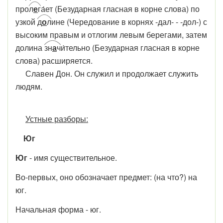
про
л
е
г
а́ет (Безударная гласная в корне слова) по
узкой
д
о
л
ине (Чередование в корнях -дал- - -дол-) с
высоким правым и отлогим левым берегами, затем
долина
зн
а
ч
и́тельно (Безударная гласная в корне
слова) расширяется.
Славен Дон. Он служил и продолжает служить
людям.
Устные разборы:
Юг
Юг
- имя существительное.
Во-первых, оно обозначает предмет: (на что?) на
юг.
Начальная форма - юг.