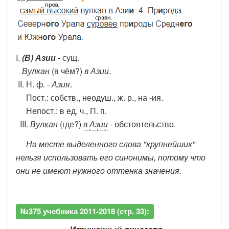
I.
(В) Азии
- сущ.
Вулкан
(в чём?)
в Азии
.
II. Н. ф. -
Азия
.
Пост.: собств., неодуш., ж. р., на -ия.
Непост.: в ед. ч., П. п.
III.
Вулкан
(где?)
в Азии
- обстоятельство.
На месте выделенного слова "крупнейших"
нельзя использовать его синонимы, потому что
они не имеют нужного оттенка значения.
№375 учебника 2011-2018 (стр. 33):