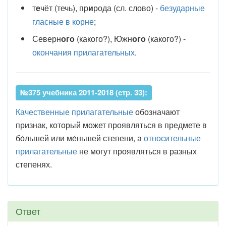
т
е
чёт (течь), пр
и
рода (сл. слово) -
безударные
гласные в корне
;
Северн
ого
(какого?), Южн
ого
(какого?) -
окончания прилагательных
.
№375 учебника 2011-2018 (стр. 33):
Качественные прилагательные
обозначают
признак, который может проявляться в предмете в
бо́льшей или ме́ньшей степени, а
относительные
прилагательные
не могут проявляться в разных
степенях.
Ответ