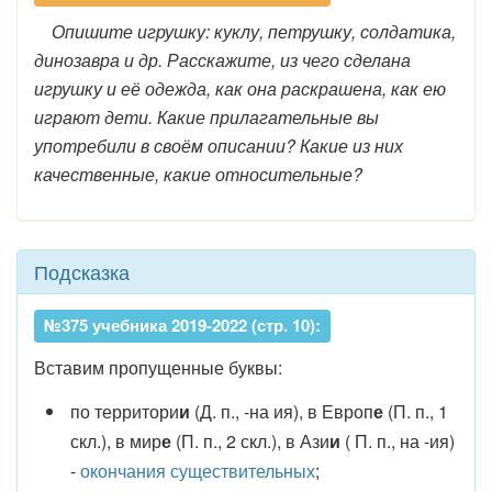
Опишите игрушку: куклу, петрушку, солдатика,
динозавра и др. Расскажите, из чего сделана
игрушку и её одежда, как она раскрашена, как ею
играют дети. Какие прилагательные вы
употребили в своём описании? Какие из них
качественные, какие относительные?
Подсказка
№375 учебника 2019-2022 (стр. 10):
Вставим пропущенные буквы:
по территори
и
(Д. п., -на ия), в Европ
е
(П. п., 1
скл.), в мир
е
(П. п., 2 скл.), в Ази
и
( П. п., на -ия)
-
окончания существительных
;