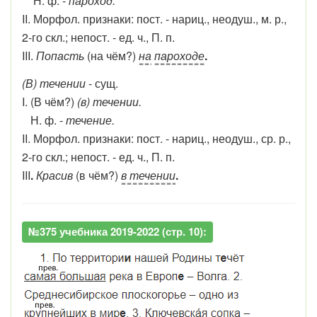
Н. ф. -
пароход.
II. Морфол. признаки: пост. - нариц., неодуш., м. р.,
2-го скл.; непост. - ед. ч., П. п.
III.
Попасть
(на чём?)
на
пароходе
.
(В) течении
- сущ.
I. (В чём?)
(в) течении.
Н. ф. -
течение.
II. Морфол. признаки: пост. - нариц., неодуш., ср. р.,
2-го скл.; непост. - ед. ч., П. п.
III
.
Красив
(в чём?)
в течении
.
№375 учебника 2019-2022 (стр. 10):