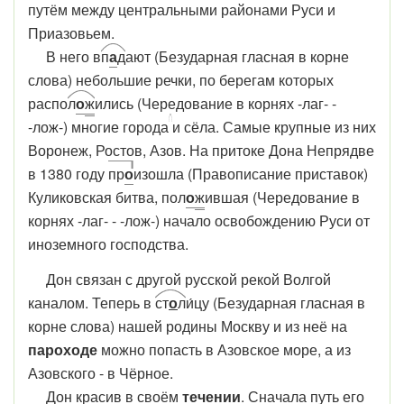
путём между центральными районами Руси и
Приазовьем.
В него в
п
а
д
ают
(Безударная гласная в корне
слова)
небольшие речки, по берегам которых
распо
л
о
ж
ились (Чередование в корнях -лаг- -
-лож-) многие города
и сёла. Самые крупные из них
Воронеж, Ростов, Азов. На притоке Дона Непрядве
в 1380 году
пр
о
изошла (Правописание приставок)
Куликовская битва, пол
о
ж
ившая (Чередование в
корнях -лаг- - -лож-) начало освобождению Руси от
иноземного господства.
Дон связан с другой русской рекой Волгой
каналом. Теперь в
ст
о
л
и́цу (Безударная гласная в
корне слова) нашей родины Москву и из неё на
пароходе
можно попасть в Азовское море, а из
Азовского - в Чёрное.
Дон красив в своём
течении
. Сначала путь его