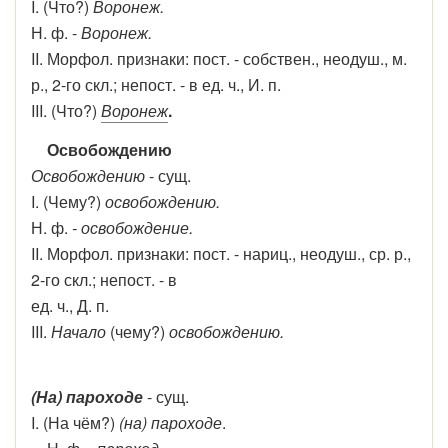
I. (Что?)
Воронеж.
Н. ф. -
Воронеж.
II. Морфол. признаки: пост. - собствен., неодуш., м.
р., 2-го скл.; непост. - в ед. ч., И. п.
III. (Что?)
Воронеж
.
Освобождению
Освобождению
- сущ.
I. (Чему?)
освобождению.
Н. ф.
- освобождение.
II. Морфол. признаки: пост. - нариц., неодуш., ср. р.,
2-го скл.; непост. - в
ед. ч., Д. п.
III.
Начало
(чему?)
освобождению.
(На) пароходе
- сущ.
I. (На чём?)
(на) пароходе
.