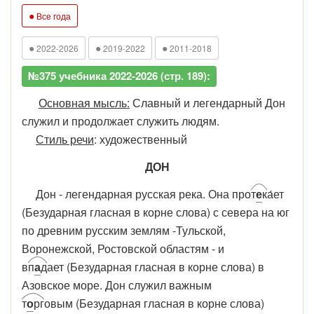
●
Все года
●
●
●
2022-2026
2019-2022
2011-2018
№375 учебника 2022-2026 (стр. 189):
Основная мысль:
Славный и легендарный Дон
служил и продолжает служить людям.
Стиль речи
: художественный
ДОН
Дон - легендарная русская река. Она про
т
е
к
а́ет
(Безударная гласная в корне слова) с севера на юг
по древним русским землям -Тульской,
Воронежской, Ростовской областям - и
в
п
а
д
ает (Безударная гласная в корне слова) в
Азовское море. Дон служил важным
т
о
рг
овым
(Безударная гласная в корне слова)