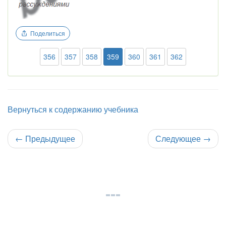
Поделиться
356
357
358
359
360
361
362
Вернуться к содержанию учебника
←
Предыдущее
Следующее
→