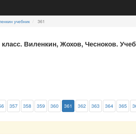
ленкин учебник
361
6 класс. Виленкин, Жохов, Чесноков. Уче
56
357
358
359
360
361
362
363
364
365
3