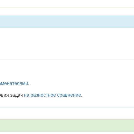
наменателями
.
овия задач
на разностное сравнение
.