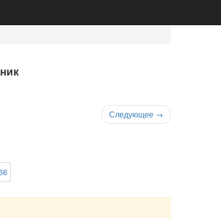
бник
Следующее
→
66