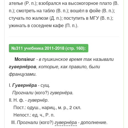
ателье (Р. п.); взобрался на высокогорное плато (В.
п.); смотреть на табло (В. п.); вошёл в фойе (В. п.);
стучать по жалюзи (Д. п.); поступить в МГУ (В. п.);
ужинать в соседнем кафе (П. п.).
№311 учебника 2011-2018 (стр. 160):
Mопsіеuг
- в пушкинское время так называли
гувернёров
, которые, как правило, были
французами.
I.
Гувернёра
- сущ.
Прогнали
(кого?)
гувернёра.
II. Н. ф. -
гувернёр
.
Пост.: одуш., нариц., м. р., 2 скл.
Непост.: ед. ч., Р. п.
III.
Прогнали
(кого?)
гувернёра
- дополнение.