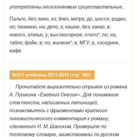
употреблены несклоняемые существительные.
Пальто, без; кино, из; близ, метро; до, шоссе; радио,
но; пианино, на; депо, к; кашне, без; какао, в;
нового, ателье, у; высокогорное, плато*, по; на,
табло; фойе, в; по, жалюзи*; в, МГУ; в, соседнее,
кафе.
№311 учебника 2011-2018 (стр. 160):
Прочитайте выразительно отрывок из романа
А. Пушкина «Евгений Онегин». Для понимания
слов текста, написанных латиницей,
познакомьтесь с фрагментами краткого
лингвистического комментария к роману,
сделанного Н. М. Шанским. Проверьте по
толковому словарю, заимствованы ли русским