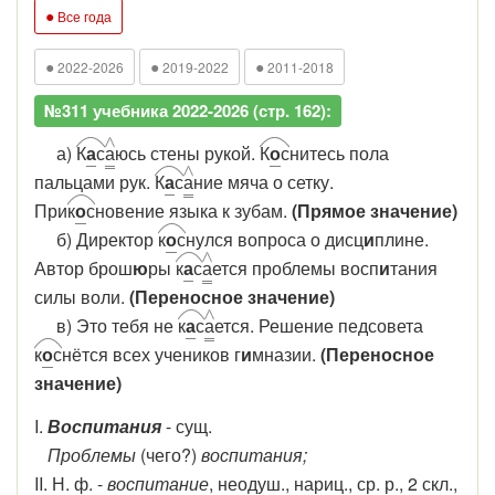
●
Все года
●
●
●
2022-2026
2019-2022
2011-2018
№311 учебника 2022-2026 (стр. 162):
а)
К
а
с
а
юсь стены рукой.
К
о
с
нитесь пола
пальцами рук.
К
а
с
а
ние мяча о сетку.
При
к
о
с
новение языка к зубам.
(Прямое значение)
б) Директор
к
о
с
нулся вопроса о дисц
и
плине.
Автор брош
ю
ры
к
а
с
а
ется проблемы восп
и
тания
силы воли.
(Переносное значение)
в) Это тебя не
к
а
с
а
ется. Решение педсовета
к
о
с
нётся всех учеников г
и
мназии.
(Переносное
значение)
I.
Воспитания
- сущ.
Проблемы
(чего?)
воспитания;
II​. Н​​​​​​. ф. -
воспитание
, неодуш., нариц., ср. р., 2 скл.,