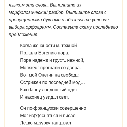
языком эти слова. Выполните их
морфологический разбор. Выпишите слова с
пропущенными буквами и обозначьте условия
выбора орфограмм. Составьте схему последнего
предложения.
Когда же юности м..тежной
Пр..шла Евгению пора,
Пора надежд и груст.. нежной,
Мопsіеuг прогнали со двора.
Вот мой Онегин на свобод..;
Острижен по последней мод…
Как dаndy лондонский одет
И наконец увид..л свет.
Он по-французски совершенно
Мог из(?)ясняться и писал;
Ле..ко м..зурку танц..вал