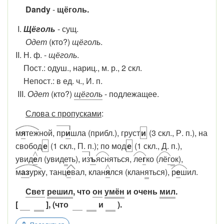
Dandy
-
щёголь.
I.
Щёголь
- сущ.
Одет
(кто?)
щёголь
.
II. Н. ф. -
щёголь
.
Пост.: одуш., нариц., м. р., 2 скл.
Непост.: в ед. ч., И. п.
III.
Одет
(кто?)
щёголь
- подлежащее.
Слова с пропусками
:
м
я
теж
ной,
пр
и
шла (прибл.), груст
и
(3 скл., Р. п.), на
свобод
е
(1 скл., П. п.); по мод
е
(1 скл., Д. п.),
увид
е
л (увид
е
ть),
из
ъ
ясн
яться,
ле
г
ко (
лё
г
о
к),
м
аз
урк
у, танц
е
в
ал, клан
я
лся (клан
я
ться),
р
е
ш
ил.
Свет
решил
, что
он
умён
и очень
мил
.
[
], (что
и
).