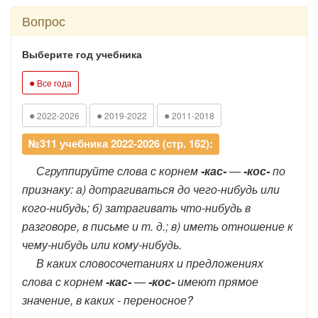
Вопрос
Выберите год учебника
●
Все года
●
●
●
2022-2026
2019-2022
2011-2018
№311 учебника 2022-2026 (стр. 162):
Сгруппируйте слова с корнем
-кас-
—
-кос-
по
признаку: а) дотрагиваться до чего-нибудь или
кого-нибудь; б) затрагивать что-нибудь в
разговоре, в письме и т. д.; в) иметь отношение к
чему-нибудь или кому-нибудь.
В каких словосочетаниях и предложениях
слова с корнем
-кас-
—
-кос-
имеют прямое
значение, в каких - переносное?