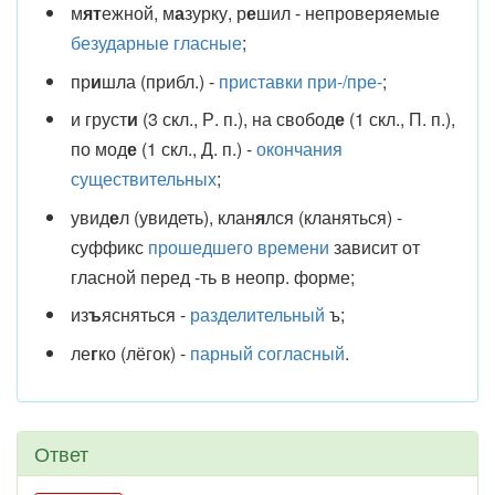
м
ят
ежной, м
а
зурку, р
е
шил - непроверяемые
безударные гласные
;
пр
и
шла (прибл.) -
приставки при-/пре-
;
и груст
и
(3 скл., Р. п.), на свобод
е
(1 скл., П. п.),
по мод
е
(1 скл., Д. п.) -
окончания
существительных
;
увид
е
л (увидеть), клан
я
лся (кланяться) -
суффикс
прошедшего времени
зависит от
гласной перед -ть в неопр. форме;
из
ъ
ясняться -
разделительный
ъ;
ле
г
ко (лёгок) -
парный согласный
.
Ответ