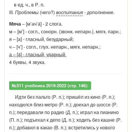
в ед. ч., в Р. п.
II​I.
Проблемы
(чего?)
воспитания
-
дополнение.
Мяча
– [м’ач’а́] - 2 слога.
м – [м’] - согл., сонорн. (звонк. непарн.), мягк. парн.;
я – [а] - гласный, безударный;
ч – [ч’] - согл., глух. непарн., мягк. непарн.;
а – [а́] - гласный, ударный.
4 буквы, 4 звука.
№311 учебника 2019-2022 (стр. 146):
Идти без пальто (Р. п.); пришёл из кино (Р. п.);
находился близ метро (Р. п.); доехал до шоссе (Р.
п.); передавали по радио (Д. п.); играл на пианино
(П. п.); подъехал к депо (Д. п.); ходить без кашне (Р.
п.); добавил в какао (В. п.); встретились у нового