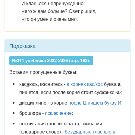
И клан..лся непринужденно;
Чего ж вам больше? Свет р..шил‚
Что он умён и очень мил.
Подсказка
№311 учебника 2022-2026 (стр. 162):
Вставим пропущенные буквы:
к
а
с
а
юсь, к
о
снитесь -
в корнях кас/кос
буква
а
пишется, если после корня стоит суффикс
-а-
;
дисц
и
плине - в корне
после Ц пишем букву И
;
брош
ю
ра -
исключение
;
восп
и
тания (восп
и
тывать), гимназии
(словарное слово) -
безударные гласные в