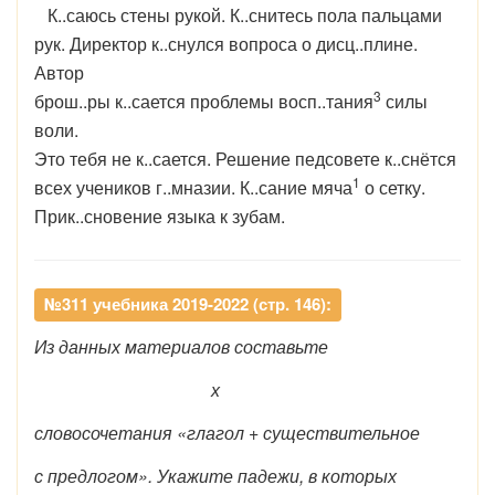
К..саюсь стены рукой. К..снитесь пола пальцами
рук. Директор к..снулся вопроса о дисц..плине.
Автор
3
брош..ры к..сается проблемы восп..тания
силы
воли.
Это тебя не к..сается. Решение педсовете к..снётся
1
всех учеников г..мназии. К..сание мяча
о сетку.
Прик..сновение языка к зубам.
№311 учебника 2019-2022 (стр. 146):
Из данных материалов составьте
х
словосочетания «глагол + существительное
с предлогом». Укажите падежи, в которых