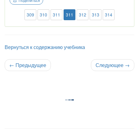
Поделиться
309
310
311
311
312
313
314
Вернуться к содержанию учебника
←
Предыдущее
Следующее
→