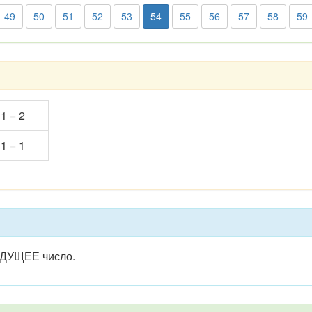
49
50
51
52
53
54
55
56
57
58
59
 1 = 2
 1 = 1
ЫДУЩЕЕ число.