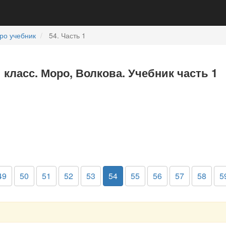
ро учебник
54. Часть 1
 класс. Моро, Волкова. Учебник часть 1
49
50
51
52
53
54
55
56
57
58
5