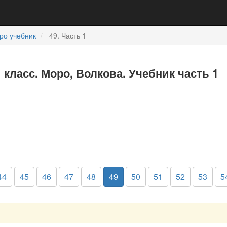
ро учебник
49. Часть 1
 класс. Моро, Волкова. Учебник часть 1
44
45
46
47
48
49
50
51
52
53
5