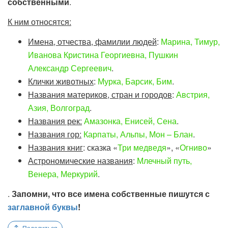
собственными
.
К ним относятся:
Имена, отчества, фамилии людей
:
Марина, Тимур,
Иванова Кристина Георгиевна, Пушкин
Александр Сергеевич
.
Клички животных
:
Мурка, Барсик, Бим
.
Названия материков, стран и городов
:
Австрия,
Азия, Волгоград
.
Названия рек:
Амазонка, Енисей, Сена
.
Названия гор:
Карпаты, Альпы, Мон – Блан
.
Названия книг
: сказка «
Три медведя
», «
Огниво
»
Астрономические названия
:
Млечный путь,
Венера, Меркурий
.
.
Запомни, что все имена собственные пишутся с
заглавной буквы
!
Поделиться