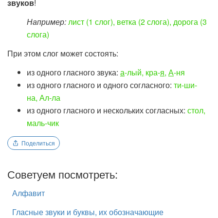
звуков
!
Например:
лист (1 слог), ветка (2 слога), дорога (3
слога)
При этом слог может состоять:
из одного гласного звука:
а
-лый, кра-
я
,
А
-ня
из одного гласного и одного согласного:
ти-ши-
на, Ал-ла
из одного гласного и нескольких согласных:
стол,
маль-чик
Поделиться
Советуем посмотреть:
Алфавит
Гласные звуки и буквы, их обозначающие