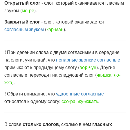
Открытый слог
- слог, который оканчивается гласным
звуком (
мо-ре
).
Закрытый слог
- слог, который оканчивается
согласным звуком
(
кар-ман
).
!
При делении слова с двумя согласными в середине
на слоги, учитывай, что
непарные звонкие согласные
примыкают к предыдущему слогу (
во
р
-чун
). Другие
согласные переходят на следующий слог (
ча-
ш
ка, ло-
ж
ка
).
!
Обрати внимание, что
удвоенные согласные
относятся к одному слогу:
ссо-ра, жу-жжать
.
В слове
столько слогов
, сколько в нём
гласных