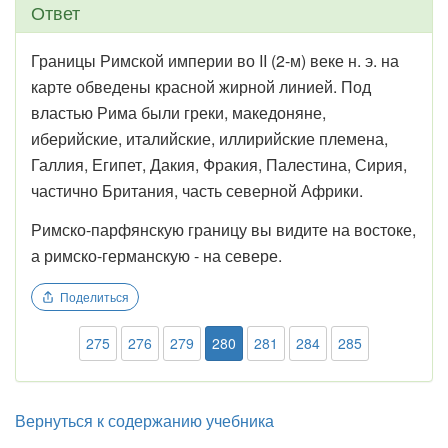
Ответ
Границы Римской империи во II (2-м) веке н. э. на
карте обведены красной жирной линией. Под
властью Рима были греки, македоняне,
иберийские, италийские, иллирийские племена,
Галлия, Египет, Дакия, Фракия, Палестина, Сирия,
частично Британия, часть северной Африки.
Римско-парфянскую границу вы видите на востоке,
а римско-германскую - на севере.
Поделиться
275
276
279
280
281
284
285
Вернуться к содержанию учебника