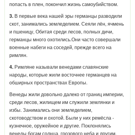
попасть в плен, покончил жизнь самоубийством.
3.
В первые века нашей эры германцы разводили
скот, занимались земледелием. Сеяли лён, ячмень
и пшеницу, Обитая среди лесов, полных дичи,
германцы много охотились.Они часто совершали
военные набеги на соседей, прежде всего на
римлян.
4.
Римляне называли венедами славянские
народы, которые жили восточнее германцев на
обширных пространствах Европы.
Венеды жили довольно далеко от границ империи,
среди лесов, жилищем им служили землянки и
избы. Занимались они земледелием,
скотоводством и охотой. Были у них ремёсла -
кузнечное, оружейное и другие. Поклонялись
венеды богам солнца, грозового неба и другим.