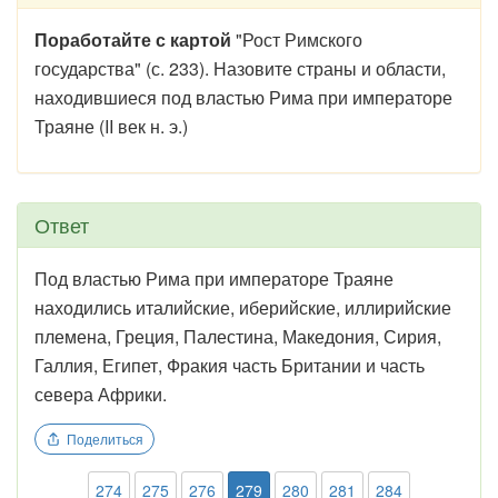
Поработайте с картой
"Рост Римского
государства" (с. 233). Назовите страны и области,
находившиеся под властью Рима при императоре
Траяне (II век н. э.)
Ответ
Под властью Рима при императоре Траяне
находились италийские, иберийские, иллирийские
племена, Греция, Палестина, Македония, Сирия,
Галлия, Египет, Фракия часть Британии и часть
севера Африки.
Поделиться
274
275
276
279
280
281
284