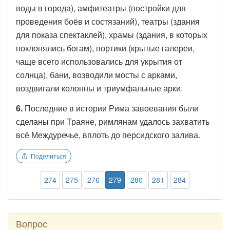
воды в города), амфитеатры (постройки для
проведения боёв и состязаний), театры (здания
для показа спектаклей), храмы (здания, в которых
поклонялись богам), портики (крытые галереи,
чаще всего использовались для укрытия от
солнца), бани, возводили мосты с арками,
воздвигали колонны и триумфальные арки.
6.
Последние в истории Рима завоевания были
сделаны при Траяне, римлянам удалось захватить
всё Междуречье, вплоть до персидского залива.
Поделиться
274
275
276
279
280
281
284
Вопрос