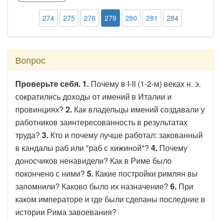
274
275
276
279
280
281
284
Вопрос
Проверьте себя. 1.
Почему в I-II (1-2-м) веках н. э.
сократились доходы от имений в Италии и
провинциях?
2.
Как владельцы имений создавали у
работников заинтересованность в результатах
труда?
3.
Кто и почему лучше работал: закованный
в кандалы раб или "раб с хижиной"?
4.
Почему
доносчиков ненавидели? Как в Риме было
покончено с ними?
5.
Какие постройки римлян вы
запомнили? Каково было их назначение?
6.
При
каком императоре и где были сделаны последние в
истории Рима завоевания?