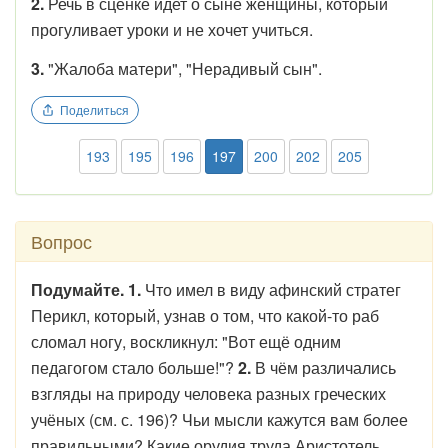
2.
Речь в сценке идет о сыне женщины, который
прогуливает уроки и не хочет учиться.
3.
"Жалоба матери", "Нерадивый сын".
Поделиться
193
195
196
197
200
202
205
Вопрос
Подумайте. 1.
Что имел в виду афинский стратег
Перикл, который, узнав о том, что какой-то раб
сломал ногу, воскликнул: "Вот ещё одним
педагогом стало больше!"?
2.
В чём различались
взгляды на природу человека разных греческих
учёных (см. с. 196)? Чьи мысли кажутся вам более
правильными? Какие орудия труда Аристотель