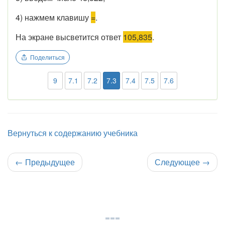
4) нажмем клавишу
=
.
На экране высветится ответ
105,835
.
Поделиться
9
7.1
7.2
7.3
7.4
7.5
7.6
Вернуться к содержанию учебника
←
Предыдущее
Следующее
→