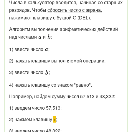
Числа в калькулятор вводится, начиная со старших
разрядов. Чтобы
сбросить число с экрана
,
нажимают клавишу с буквой С (DEL).
Алгоритм выполнения арифметических действий
над числами
и
:
1) ввести число
;
2) нажать клавишу выполняемой операции;
3) ввести число
;
4) нажать клавишу со знаком "равно".
Например, найдем сумму чисел 57,513 и 48,322:
1) введем число 57,513;
2) нажмем клавишу
+
;
3) введем число 48,322;