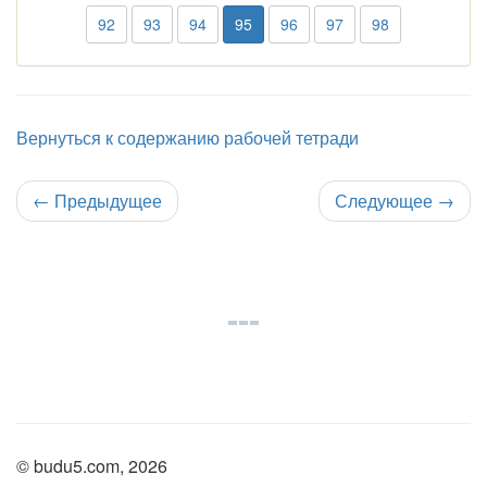
92
93
94
95
96
97
98
Вернуться к содержанию рабочей тетради
←
Предыдущее
Следующее
→
© budu5.com, 2026