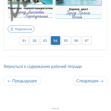
Поделиться
91
92
93
94
95
96
97
Вернуться к содержанию рабочей тетради
←
Предыдущее
Следующее
→