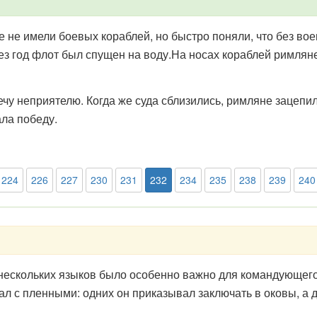
 не имели боевых кораблей, но быстро поняли, что без вое
рез год флот был спущен на воду.На носах кораблей римлян
чу неприятелю. Когда же суда сблизились, римляне зацепил
ала победу.
224
226
227
230
231
232
234
235
238
239
240
нескольких языков было особенно важно для командующег
л с пленными: одних он приказывал заключать в оковы, а д