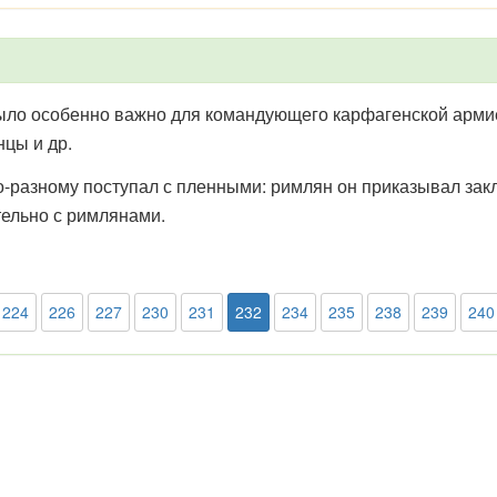
ыло особенно важно для командующего карфагенской армие
цы и др.
о-разному поступал с пленными: римлян он приказывал заклю
тельно с римлянами.
224
226
227
230
231
232
234
235
238
239
240