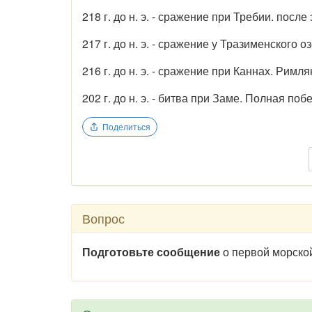
218 г. до н. э. - сражение при Требии. пос
217 г. до н. э. - сражение у Тразименского
216 г. до н. э. - сражение при Каннах. Ри
202 г. до н. э. - битва при Заме. Полная п
Поделиться
Вопрос
Подготовьте сообщение
о первой морско