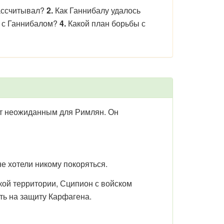
рассчитывал?
2.
Как Ганнибалу удалось
ы с Ганнибалом?
4.
Какой план борьбы с
ет неожиданным для Римлян. Он
е хотели никому покоряться.
кой территории, Сципион с войском
ть на защиту Карфагена.