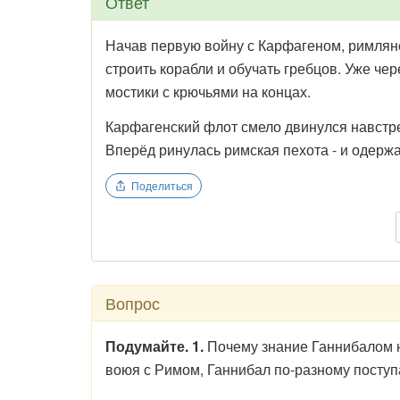
Ответ
Начав первую войну с Карфагеном, римляне
строить корабли и обучать гребцов. Уже че
мостики с крючьями на концах.
Карфагенский флот смело двинулся навстре
Вперёд ринулась римская пехота - и одерж
Поделиться
Вопрос
Подумайте. 1.
Почему знание Ганнибалом 
воюя с Римом, Ганнибал по-разному поступа