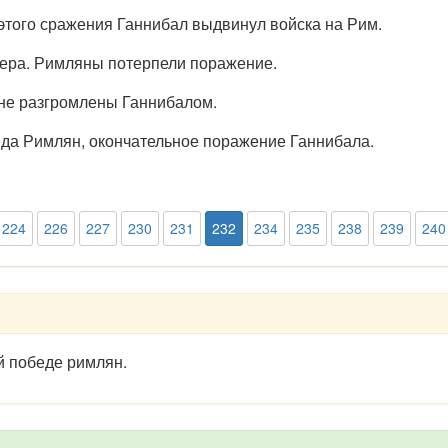
ле этого сражения Ганнибал выдвинул войска на Рим.
 озера. Римляны потерпели поражение.
мляне разгромлены Ганнибалом.
обеда Римлян, окончательное поражение Ганнибала.
224
226
227
230
231
232
234
235
238
239
240
й победе римлян.