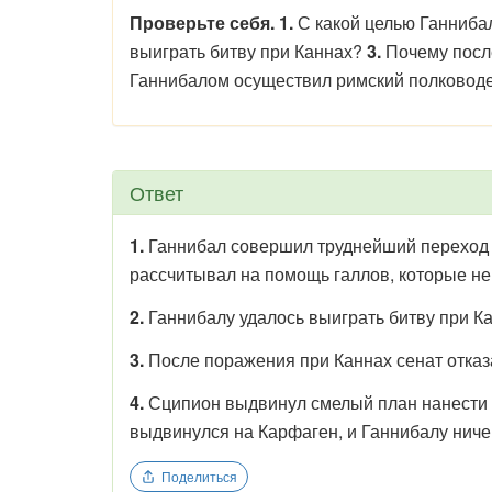
Проверьте себя. 1.
С какой целью Ганниба
выиграть битву при Каннах?
3.
Почему посл
Ганнибалом осуществил римский полковод
Ответ
1.
Ганнибал совершил труднейший переход ч
рассчитывал на помощь галлов, которые не
2.
Ганнибалу удалось выиграть битву при Ка
3.
После поражения при Каннах сенат отказ
4.
Сципион выдвинул смелый план нанести у
выдвинулся на Карфаген, и Ганнибалу ничег
Поделиться