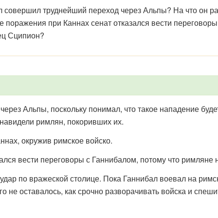
л совершил труднейший переход через Альпы? На что он 
е поражения при Каннах сенат отказался вести переговор
ец Сципион?
ерез Альпы, поскольку понимал, что такое нападение буд
навидели римлян, покоривших их.
ннах, окружив римское войско.
ался вести переговоры с Ганнибалом, потому что римляне н
дар по вражеской столице. Пока Ганнибал воевал на римс
о не оставалось, как срочно разворачивать войска и спеши