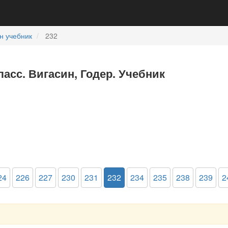
н учебник
232
ласс. Вигасин, Годер. Учебник
24
226
227
230
231
232
234
235
238
239
2