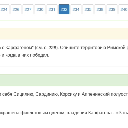
224
226
227
230
231
232
234
235
238
239
240
 с Карфагеном" (см. с. 228). Опишите территорию Римской
и когда в них победил.
 себя Сицилию, Сардинию, Корсику и Аппенинский полуост
закрашена фиолетовым цветом, владения Карфагена - жёлт