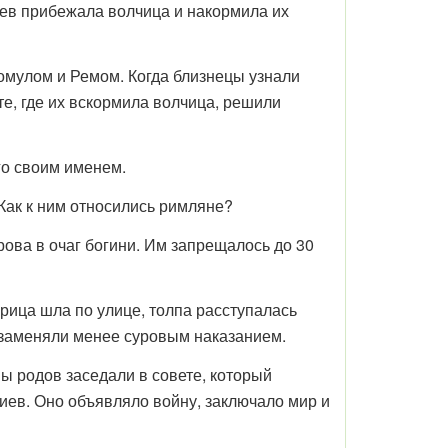
нцев прибежала волчица и накормила их
омулом и Ремом. Когда близнецы узнали
те, где их вскормила волчица, решили
го своим именем.
Как к ним относились римляне?
ва в очаг богини. Им запрещалось до 30
рица шла по улице, толпа расступалась
нь заменяли менее суровым наказанием.
 родов заседали в совете, который
ев. Оно объявляло войну, заключало мир и