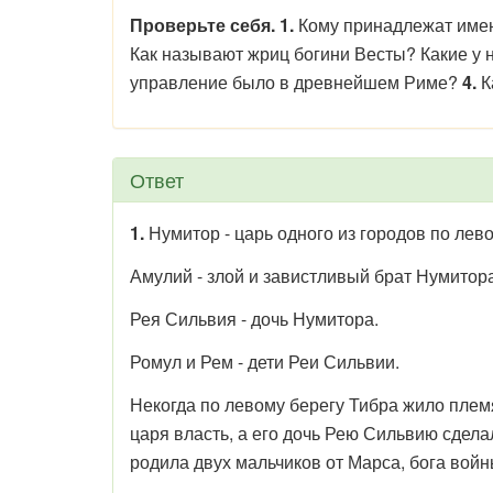
Проверьте себя. 1.
Кому принадлежат им
Как называют жриц богини Весты? Какие у 
управление было в древнейшем Риме?
4.
К
Ответ
1.
Нумитор - царь одного из городов по лев
Амулий - злой и завистливый брат Нумитора
Рея Сильвия - дочь Нумитора.
Ромул и Рем - дети Реи Сильвии.
Некогда по левому берегу Тибра жило плем
царя власть, а его дочь Рею Сильвию сдела
родила двух мальчиков от Марса, бога войн