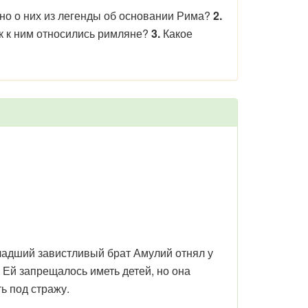
тно о них из легенды об основании Рима?
2.
к к ним относились римляне?
3.
Какое
младший завистливый брат Амулий отнял у
 Ей запрещалось иметь детей, но она
ь под стражу.