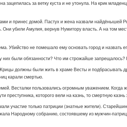
она зацепилась за ветку куста и не утонула. На крик младе
цами и принес домой. Пастух и жена назвали найдёнышей Р
. Они убили Амулия, вернув Нумитору власть. А на том мес
ема. Убийство не помешало ему основать город и назвать е
у них были обязанности? Что им строжайше запрещалось? 
Жрицы должны были жить в храме Весты и подбрасывать дро
ниц карали смертью.
мей. Весталки пользовались огромным уважением. Когда ж
ути преступника, которого вели на казнь, то смертную каз
ли участие только патриции (знатные жители). Старейшины
жала Народному собранию, состоявшему из мужчин-патрици