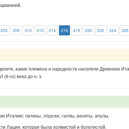
Тарквиний.
205
209
210
212
214
218
219
220
222
224
226
елите, какие племена и народности населяли Древнюю Ит
 (6-го) века до н. э.
 Италию: латины, этруски, галлы, венеты, апулы.
ти Лация, которая была холмистой и болотистой.