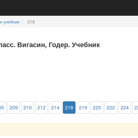
н учебник
218
ласс. Вигасин, Годер. Учебник
05
209
210
212
214
218
219
220
222
224
2