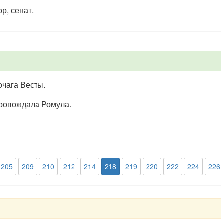
ор, сенат.
очага Весты.
провождала Ромула.
205
209
210
212
214
218
219
220
222
224
226