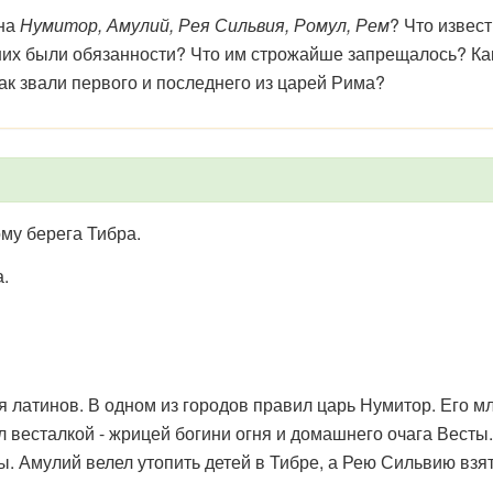
ена
Нумитор, Амулий, Рея Сильвия, Ромул, Рем
? Что извес
них были обязанности? Что им строжайше запрещалось? Ка
ак звали первого и последнего из царей Рима?
ому берега Тибра.
.
я латинов. В одном из городов правил царь Нумитор. Его 
л весталкой - жрицей богини огня и домашнего очага Весты.
ы. Амулий велел утопить детей в Тибре, а Рею Сильвию взят