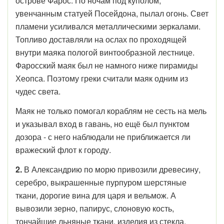
острове Фарос. По ночам под куполом,
увенчанным статуей Посейдона, пылал огонь. Свет
пламени усиливался металлическими зеркалами.
Топливо доставляли на ослах по проходящей
внутри маяка пологой винтообразной лестнице.
Фаросский маяк был не намного ниже пирамиды
Хеопса. Поэтому греки считали маяк одним из
чудес света.
Маяк не только помогал кораблям не сесть на мель
и указывал вход в гавань, но ещё был пунктом
дозора - с него наблюдали не приближается ли
вражеский флот к городу.
2.
В Александрию по морю привозили древесину,
серебро, выкрашенные пурпуром шерстяные
ткани, дорогие вина для царя и вельмож. А
вывозили зерно, папирус, слоновую кость,
тончайшие льняные ткани, изделия из стекла.