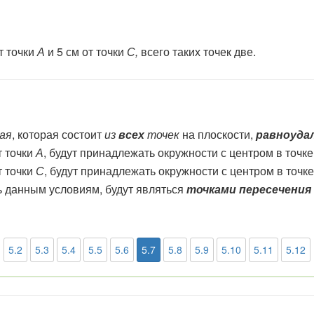
т точки
А
и 5 см от точки
С,
всего таких точек две.
ая
, которая состоит
из
всех
точек
на плоскости,
равноуда
т точки
А
, будут принадлежать окружности с центром в точк
т точки
С
, будут принадлежать окружности с центром в точк
ь данным условиям, будут являться
точками пересечения
5.2
5.3
5.4
5.5
5.6
5.7
5.8
5.9
5.10
5.11
5.12