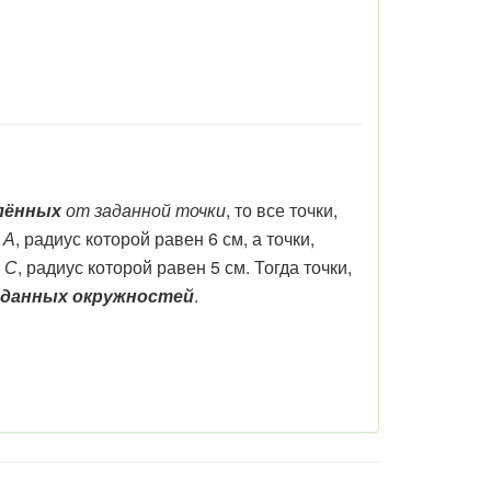
лённых
от заданной точки
, то все точки,
е
А
, радиус которой равен 6 см, а точки
,
е
С
, радиус которой равен 5 см. Тогда точки,
 данных окружностей
.