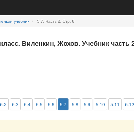
ленкин учебник
5.7. Часть 2. Стр. 8
 класс. Виленкин, Жохов. Учебник часть 
5.2
5.3
5.4
5.5
5.6
5.7
5.8
5.9
5.10
5.11
5.1