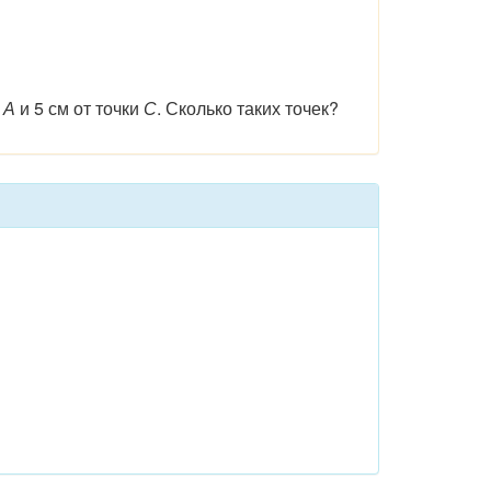
и
А
и 5 см от точки
С
. Сколько таких точек?