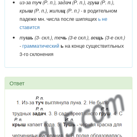
из-за ту
ч
(Р. п.), зада
ч
(Р. п.), гру
ш
(Р. п.),
кры
ш
(Р. п.), жили
щ
(Р. п.) -
в родительном
падеже мн. числа после шипящих
ь не
ставится
ту
шь
(3- скл.), те
чь
(3-е скл.), ве
щь
(3-е скл.)
-
грамматический
ь
на конце существитльных
3-го склонения
Ответ