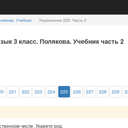
лякова. Учебник
Упражнение 225. Часть 2
зык 3 класс. Полякова. Учебник часть 2
20
221
222
223
224
225
226
227
228
229
2
твенном числе. Укажите род.