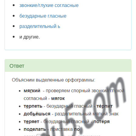
звонкие/глухие согласные
безударные гласные
разделительный ь
и другие.
Ответ