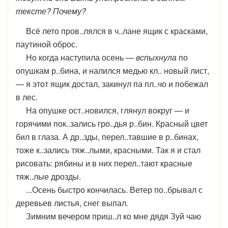
тексте? Почему?
Всё лето пров..лялся в ч..лане ящик с красками,
паутиной оброс.
Но когда наступила осень —
вспыхнула
по
опушкам р..бина, и налился медью кл.. новый лист,
— я этот ящик достал, закинул па пл..чо и побежал
в лес.
На опушке ост..новился, глянул вокруг — и
горячими пок..зались гро..дья р..бин. Красный цвет
бил в глаза. А др..зды, перел..тавшие в р..бинах,
тоже к..зались тяж..лыми, красными. Так я и стал
рисовать: рябины и в них перел..тают красные
тяж..лые дрозды.
...Осень быстро кончилась. Ветер по..брывал с
деревьев листья, снег выпал.
Зимним вечером приш..л ко мне дядя Зуй чаю