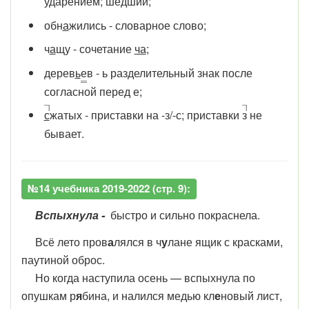
ударением;
ше́д
ший;
обн
а
жились - словарное слово;
ч
а
щу - сочетание
ча
;
дерев
ь
е
в - ь разделительный знак после
согласной перед е;
с
жатых - приставки на -з/-с; приставки
з
не
бывает.
№14 учебника 2019-2022 (стр. 9):
Вспыхнула -
быстро и сильно покраснела.
Всё лето пров
а
лялся в ч
у
лане ящик с красками,
паутиной оброс.
Но когда наступила осень — вспыхнула по
опушкам р
я
бина, и налился медью кл
е
новый лист,