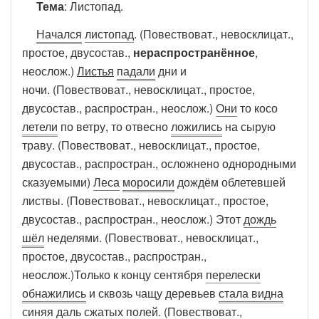
Тема
: Листопад.
Начался
листопад
. (Повествоват., невосклицат.,
простое, двусостав.,
нераспространённое
,
неослож.)
Листья
падали
дни и
ночи. (Повествоват., невосклицат., простое,
двусостав., распростран., неослож.)
Они
то косо
летели
по ветру, то отвесно
ложились
на сырую
траву. (Повествоват., невосклицат., простое,
двусостав., распростран., осложнено однородными
сказуемыми)
Леса
моросили
дождём облетевшей
листвы. (Повествоват., невосклицат., простое,
двусостав., распростран., неослож.) Этот
дождь
шёл
неделями. (Повествоват., невосклицат.,
простое, двусостав., распростран.,
неослож.)Только к концу сентября
перелески
обнажились
и сквозь чащу деревьев
стала видна
синяя
даль
сжатых полей. (Повествоват.,