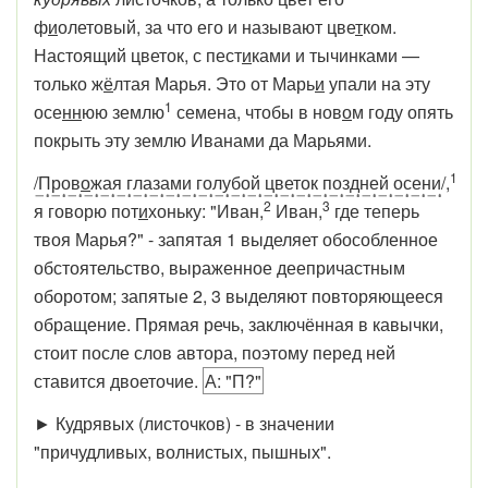
ф
и
олетовый, за что его и называют цве
т
ком.
Настоящий цветок, с пест
и
ками и тычинками —
только ж
ё
лтая Марья. Это от Марь
и
упали на эту
1
осе
нн
юю землю
семена, чтобы в нов
о
м году опять
покрыть эту землю Иванами да Марьями.
1
/Пров
о
жая глазами голубой цветок поз
д
ней осени
/,
2
3
я говорю пот
и
хоньку: "Иван,
Иван,
где теперь
твоя Марья?" - запятая 1 выделяет обособленное
обстоятельство, выраженное деепричастным
оборотом; запятые 2, 3 выделяют повторяющееся
обращение. Прямая речь, заключённая в кавычки,
стоит после слов автора, поэтому перед ней
ставится двоеточие.
А: "П?"
► Кудрявых (листочков) - в значении
"причудливых, волнистых, пышных".