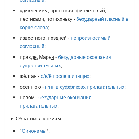
уд
и
влением, пров
о
жая, ф
и
олетовый,
пест
и
ками, пот
и
хоньку -
безударный гласный в
корне слова
;
извес
т
ного, поз
д
ней -
непроизносимый
согласный
;
правд
е
, Марь
и
-
безударные окончания
существительных
;
ж
ё
лтая -
о/е/ё после шипящих
;
осе
нн
юю -
н/нн в суффиксах прилагательных
;
нов
о
м -
безударные окончания
прилагательных
.
► Обратимся к темам:
"
Синонимы
",