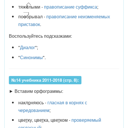
тяж
ё
л
ыми -
правописание суффикса
;
по
о
б
рывал -
правописание неизменяемых
приставок
.
Воспользуйтесь подсказками:
"
Диалог
";
"
Синонимы
".
№14 учебника 2011-2018 (стр. 8):
► Вставим орфограммы:
накл
о
няюсь -
гласная в корнях с
чередованием
;
цве
т
ку, цве
т
ка, цве
т
ком -
проверяемый
согласный
;