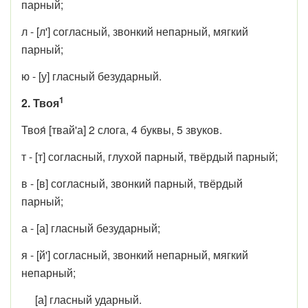
парный;
л - [л'] согласный, звонкий непарный, мягкий
парный;
ю - [у] гласный безударный.
1
2. Твоя
Твоя́ [твай'а] 2 слога, 4 буквы, 5 звуков.
т - [т] согласный, глухой парный, твёрдый парный;
в - [в] согласный, звонкий парный, твёрдый
парный;
а - [а] гласный безударный;
я - [й'] согласный, звонкий непарный, мягкий
непарный;
[а] гласный ударный.