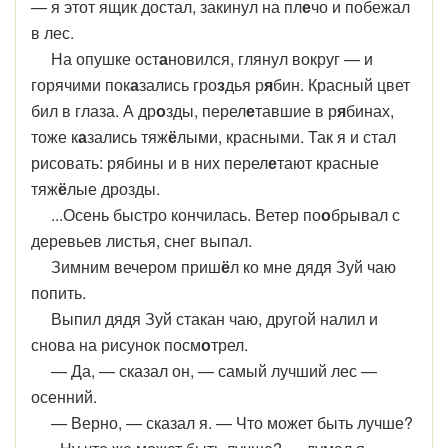
— я этот ящик достал, закинул на пл
е
чо и побежал
в лес.
На опушке ост
а
новился, глянул вокруг — и
горячими пок
а
зались гро
з
дья р
я
бин. Красный цвет
бил в глаза. А др
о
зды, перел
е
тавшие в р
я
бинах,
тоже к
а
зались тяж
ё
лыми, красными. Так я и стал
рисовать: рябины и в них перел
е
тают красные
тяж
ё
лые дрозды.
...Осень быстро кончилась. Ветер по
о
брывал с
деревьев листья, снег выпал.
Зимним вечером приш
ё
л ко мне дядя Зуй чаю
попить.
Выпил дядя Зуй стакан чаю, другой налил и
снова на рисунок посм
о
трел.
— Да, — сказал он, — самый лучший лес —
осенний.
— Верно, — сказал я. — Что может быть лучше?