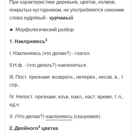
При характеристике деревьев, цветов, холмов,
покрытых кустарником, не употребляется синоним
слова кудрявый -
курчавый
.
► Морфологический разбор
3
1. Накл
о
няюсь
I. Наклоняюсь (что делаю?) - глагол.
II.Н.ф. - (что делать?) наклоняться.
III. Пост. признаки: возвратн., неперех., несов. в., 1
спр..
IV. Непост. признаки: изъв. накл., наст. время, 1 л.,
ед.ч.
V. (Что делаю?)
наклоняюсь
(сказуемое).
3
2. Двойного
цветка