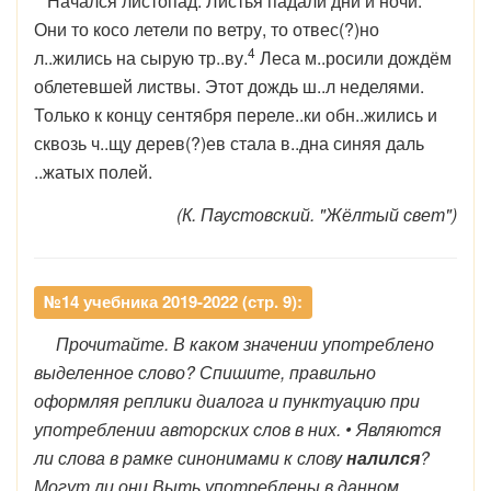
Начался листопад. Листья падали дни и ночи.
Они то косо летели по ветру, то отвес(?)но
4
л..жились на сырую тр..ву.
Леса м..росили дождём
облетевшей листвы. Этот дождь ш..л неделями.
Только к концу сентября переле..ки обн..жились и
сквозь ч..щу дерев(?)ев стала в..дна синяя даль
..жатых полей.
(К. Паустовский. "Жёлтый свет")
№14 учебника 2019-2022 (стр. 9):
Прочитайте. В каком значении употреблено
выделенное слово? Спишите, правильно
оформляя реплики диалога и пунктуацию при
употреблении авторских слов в них. • Являются
ли слова в рамке синонимами к слову
налился
?
Могут ли они Выть употреблены в данном