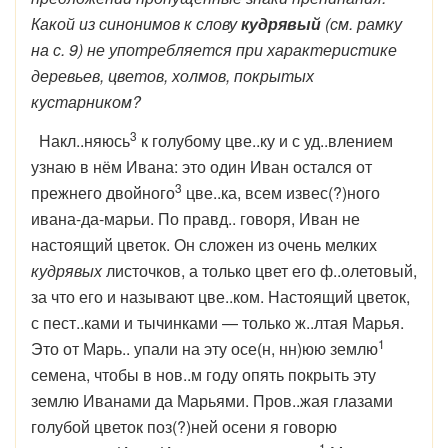
Какой из синонимов к слову
кудрявый
(см. рамку
на с. 9) не употребляется при характеристике
деревьев, цветов, холмов, покрытых
кустарником?
3
Накл..няюсь
к голубому цве..ку и с уд..влением
узнаю в нём Ивана: это один Иван остался от
3
прежнего двойного
цве..ка, всем извес(?)ного
ивана-да-марьи. По правд.. говоря, Иван не
настоящий цветок. Он сложен из очень мелких
кудрявых
листочков, а только цвет его ф..олетовый,
за что его и называют цве..ком. Настоящий цветок,
с пест..ками и тычинками — только ж..лтая Марья.
1
Это от Марь.. упали на эту осе(н, нн)юю землю
семена, чтобы в нов..м году опять покрыть эту
землю Иванами да Марьями. Пров..жая глазами
голубой цветок поз(?)ней осени я говорю
1