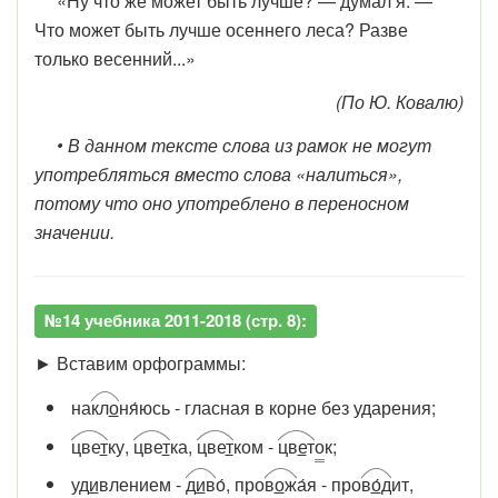
«Ну что же может быть лучше? — думал я. —
Что может быть лучше осеннего леса? Разве
только весенний...»
(По Ю. Ковалю)
• В данном тексте слова из рамок не могут
употребляться вместо слова «налиться»,
потому что оно употреблено в переносном
значении.
№14 учебника 2011-2018 (стр. 8):
► Вставим орфограммы:
на
кл
о
ня́юсь - гласная в корне без ударения;
цве
т
ку,
цве
т
ка,
цве
т
ком -
цв
е
т
о
к;
уд
и
влением -
д
и
в
о́, про
в
о
ж
а́я - про
в
о́
д
ит,