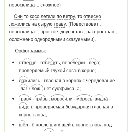
невосклицат., сложное)
Они
то
косо
летели
по ветру
, то
отвесно
ложились
на
сырую
траву
. (Повествоват.,
невосклицат., простое, двусостав., распростран.,
осложнено однородными сказуемыми).
Орфограммы:
от
ве
с
н
о - от
ве
с
и
ть, пере
ле
с
ки -
ле
с
а;
проверяемый глухой согл. в корне;
л
о
ж
ились - гласная в корнях с чередование
-лаг
-/-
лож-;
нет суффикса -а;
тр
а
в
у́ -
тр
а
́в
ы,
м
о
рос
и́ли -
мо́рось
,
в
и
д
на́ -
в
и
́д
ен; проверяемая безударная гласная в
корне слова;
ш
ё
л - ё после шипящей в корне слова под