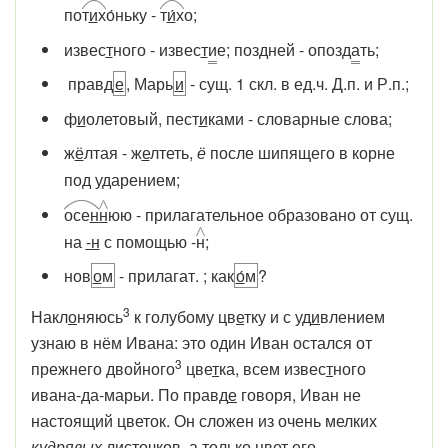
по
т
и
х
о́ньку -
т
и́
х
о;
извес
т
ного - извес
т
и
е; поз
д
ней - опоз
д
а
ть;
правд
е
, Марь
и
- сущ. 1 скл. в ед.ч. Д.п. и Р.п.;
ф
и
олетовый, пест
и
ками - словарные слова;
ж
ё
лтая - ж
е
лтеть,
ё
после шипящего в корне
под ударением;
осе
н
н
юю - прилагательное образовано от сущ.
на
-н
с помощью -
н
;
нов
о
м
- прилагат. ; как
о
́м
?
3
Накл
о
няюсь
к голубому цв
е
тку и с уд
и
влением
узнаю в нём Ивана: это один Иван остался от
3
прежнего двойного
цве
т
ка, всем извес
т
ного
ивана-да-марьи. По правд
е
говоря, Иван не
настоящий цветок. Он сложен из очень мелких
кудрявых
листочков, а только цвет его