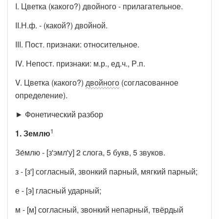
I. Цветка (какого?) двойного - прилагательное.
II.Н.ф. - (какой?) двойной.
III. Пост. признаки: относительное.
IV. Непост. признаки: м.р., ед.ч., Р.п.
V. Цветка (какого?)
двойного
(согласованное
определение).
► Фонетический разбор
1
1. Землю
Зе́млю - [з'эмл'у] 2 слога, 5 букв, 5 звуков.
з - [з'] согласный, звонкий парный, мягкий парный;
е - [э] гласный ударный;
м - [м] согласный, звонкий непарный, твёрдый