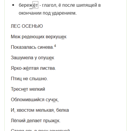
бере
ж
ё
т
- глагол, ё после шипящей в
окончании под ударением.