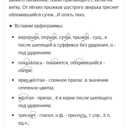
ветку. От лёгких прыжков шустрого зверька треснет
обломившийся сучок...И опять тихо.
► Вставим орфограммы:
верху
́ш
е
к
, опу́
ш
е
к
, су
ч
о́
к
, пры
ж
о́
к
- сущ., е
после шипящей в суффиксе без ударения, о -
под ударением;
по
к
а
з
а́лась - по
ка́ж
ется, об
л
о
м
и́вшийся -
об
л
о
́м
;
ярк
о-ж
ёлтая - сложное прилаг. в значении
оттенок цвета;
ж
ё
лт
ая - прилаг., ё в корне после шипящего
под ударением;
тресн
е
т
- глагол, н.ф. - тресн
уть
, 1 спр.. 3 л,
ед.ч.;