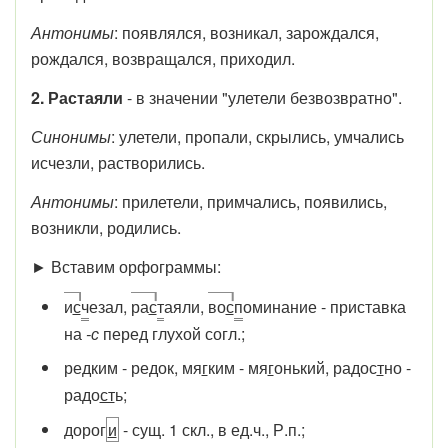
Антонимы
: появлялся, возникал, зарождался,
рождался, возвращался, приходил.
2. Растаяли
- в значении "улетели безвозвратно".
Синонимы
: улетели, пропали, скрылись, умчались
исчезли, растворились.
Антонимы
: прилетели, примчались, появились,
возникли, родились.
► Вставим орфограммы:
и
с
ч
езал,
ра
с
т
аяли,
во
с
п
оминание - приставка
на
-с
перед глухой согл.;
ре
д
ким - ре
д
ок, мя
г
ким - мя
г
онький, радос
т
но -
радо
ст
ь;
дорог
и
- сущ. 1 скл., в ед.ч., Р.п.;