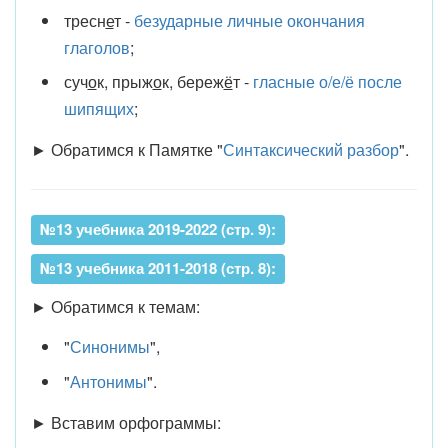
тресн
е
т -
безударные личные окончания
глаголов
;
суч
о
к, прыж
о
к, береж
ё
т -
гласные о/е/ё после
шипящих
;
► Обратимся к Памятке "
Синтаксический разбор
".
№13 учебника 2019-2022 (стр. 9):
№13 учебника 2011-2018 (стр. 8):
► Обратимся к темам:
"
Синонимы
",
"
Антонимы
".
► Вставим орфограммы: