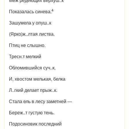
Меж редеющих верхуш..к
4
Показалась синева.
Зашумела у опуш..к
(Ярко)ж..лтая листва.
Птиц не слышно.
Тресн.т мелкий
Обломившийся суч..к,
И, хвостом мелькая, белка
Л..гкий делает прыж..к.
Стала ель в лесу заметней —
Береж..т густую тень.
Подосиновик последний