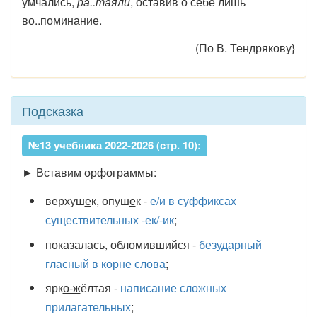
умчались,
ра..таяли
, оставив о себе лишь
во..поминание.
(По В. Тендрякову}
Подсказка
№13 учебника 2022-2026 (стр. 10):
► Вставим орфограммы:
верхуш
е
к, опуш
е
к -
е/и в суффиксах
существительных -ек/-ик
;
пок
а
залась, обл
о
мившийся -
безударный
гласный в корне слова
;
ярк
о-ж
ёлтая -
написание сложных
прилагательных
;