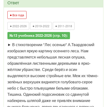
Ответ
●
Все года
●
●
●
2022-2026
2019-2022
2011-2018
№13 учебника 2022-2026 (стр. 10):
► В стихотворении "Лес осенью" А.Твардовский
изобразил яркую картину осеннего леса. Нам
представляется небольшая лесная опушка,
обрамлённая лиственными деревьями в ярко-
жёлтом убранстве. Среди берёз и осин
выделяются высокие стройные ели. Меж их тёмно-
зелёных верхушек виднеется голубовато-серое
небо с быстро плывущими белыми облаками.
Тишина. Одинокий подосиновик со сдвинутой
набекрень шляпой даже не привлёк внимание
рыжего бельчонка, ловко прыгающего с ветки на