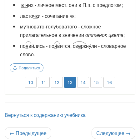
в н
их - личное мест. они в П.п. с предлогом;
ласто
чк
и - сочетание чк;
мутноват
о-г
олубоватого - сложное
прилагательное в значении
оттенок цвета
;
по
я
в
и́лись - по
я
́в
ится,
св
е
рк
ну́ли - словарное
слово.
Поделиться
10
11
12
13
14
15
16
Вернуться к содержанию учебника
←
Предыдущее
Следующее
→