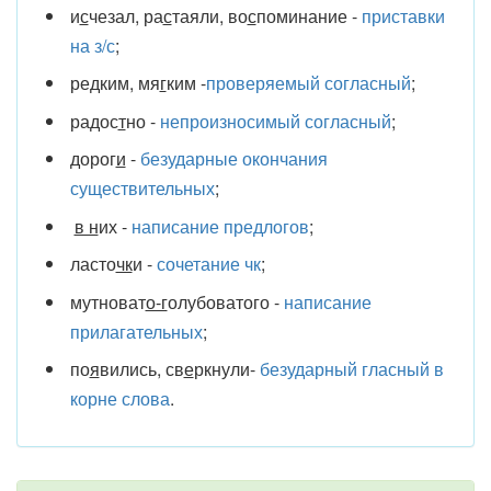
и
с
чезал, ра
с
таяли, во
с
поминание -
приставки
на з/с
;
ре
д
ким, мя
г
ким -
проверяемый согласный
;
радос
т
но -
непроизносимый согласный
;
дорог
и
-
безударные окончания
существительных
;
в н
их -
написание предлогов
;
ласто
чк
и -
сочетание чк
;
мутноват
о-г
олубоватого -
написание
прилагательных
;
по
я
вились, св
е
ркнули-
безударный гласный в
корне слова
.