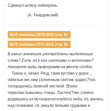
Сдвинул шляпу набекрень.
(А. Твардовский)
№13 учебника 2019-2022 (стр. 9):
№13 учебника 2011-2018 (стр. 8):
В каких значениях употреблены выделенные
слова? Есть ли у них синонимы и антонимы?
Назовите виды орфограмм на месте скобок.
Туман
и..чезал
. Ре(д, т)кие кустики у дорог..,
облитые мя..ким солнечным светом, радос(?)но
топорщились зелёной листвой. (В)них
пересвистывались птицы. Ласточ(?)ки, словно
родившись из мутновато(голубого) неба, по..вились
над головами, св..ркнули белыми грудками и