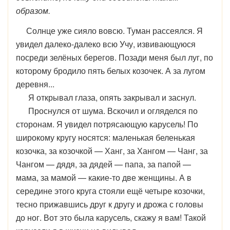
образом.
Солнце уже сияло вовсю. Туман рассеялся. Я
увидел далеко-далеко всю Учу, извивающуюся
посреди зелёных берегов. Позади меня был луг, по
которому бродило пять белых козочек. А за лугом
деревня...
Я открывал глаза, опять закрывал и заснул.
Проснулся от шума. Вскочил и огляделся по
сторонам. Я увидел потрясающую карусель! По
широкому кругу носятся: маленькая беленькая
козочка, за козочкой — Ханг, за Хангом — Чанг, за
Чангом — дядя, за дядей — папа, за папой —
мама, за мамой — какие-то две женщины. А в
середине этого круга стояли ещё четыре козочки,
тесно прижавшись друг к другу и дрожа с головы
до ног. Вот это была карусель, скажу я вам! Такой