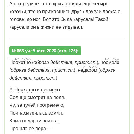
А в середине этого круга стояли ещё четыре
козочки, тесно прижавшись друг к другу и дрожа с
головы до ног. Вот это была карусель! Такой
карусели он в жизни не видывал.
№666 учебника 2020 (стр. 126):
Не
охот
н
о
(
образа действия, прист.сп.
),
не
смел
о
(образа действия, прист.сп.
),
не
дар
ом
(
образа
действия, прист.сп.
)
2.
Неохотно
и
несмело
Солнце смотрит на поля.
Чу, за тучей прогремело,
Принахмурилась земля.
Зима
недаром
злится,
Прошла её пора —