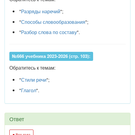
"
Разряды наречий
";
"
Способы словообразования
";
"
Разбор слова по составу
".
№666 учебника 2023-2026 (стр. 103):
Обратитесь к темам:
"
Стили речи
";
"
Глагол
".
Ответ
●
Все года