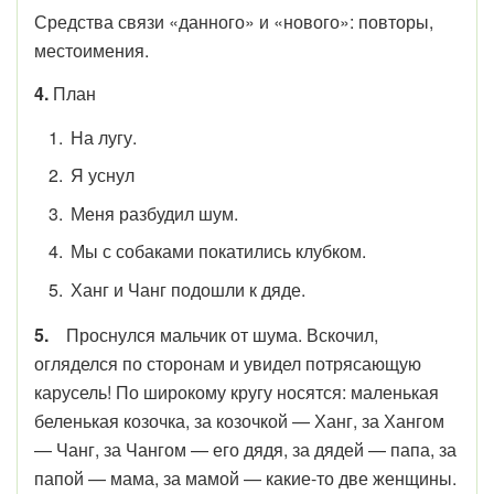
Средства связи «данного» и «нового»: повторы,
местоимения.
4.
План
На лугу.
Я уснул
Меня разбудил шум.
Мы с собаками покатились клубком.
Ханг и Чанг подошли к дяде.
5.
Проснулся мальчик от шума. Вскочил,
огляделся по сторонам и увидел потрясающую
карусель! По широкому кругу носятся: маленькая
беленькая козочка, за козочкой — Ханг, за Хангом
— Чанг, за Чангом — его дядя, за дядей — папа, за
папой — мама, за мамой — какие-то две женщины.