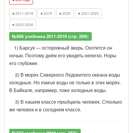
●
●
●
●
2011-2018
2019
2020
2021-2022
●
2023-2026
№666 учебника 2011-2018 (стр. 269):
1) Барсук — осторожный зверь. Охотится
он
ночью. Поэтому днём его увидеть нелегко. Норы
его глубокие.
2) В морях Северного Ледовитого океана воды
холодные. Но
такие
воды не только в этих морях.
В Байкале, например, тоже холодные воды.
3) В нашем классе
тридцать
человек.
Столько
же
человек и в соседнем классе.
№666 учебника 2019 (стр. 252):