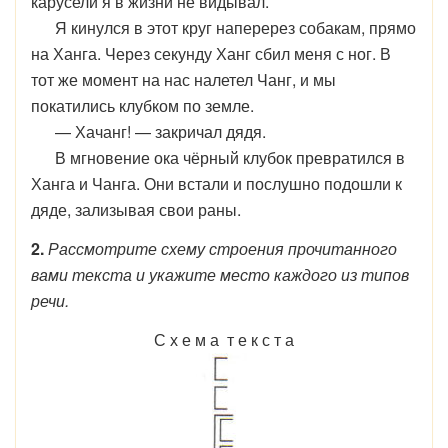
карусели я в жизни не видывал.
Я кинулся в этот круг наперерез собакам, прямо
на Ханга. Через секунду Ханг сбил меня с ног. В
тот же момент на нас налетел Чанг, и мы
покатились клубком по земле.
— Хачанг! — закричал дядя.
В мгновение ока чёрный клубок превратился в
Ханга и Чанга. Они встали и послушно подошли к
дяде, зализывая свои раны.
2.
Рассмотрите схему строения прочитанного
вами текста и укажите место каждого из типов
речи.
С х е м а т е к с т а