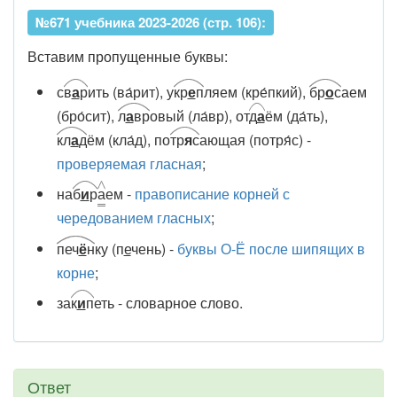
№671 учебника 2023-2026 (стр. 106):
Вставим пропущенные буквы:
с
в
а
р
ить (ва́рит), у
кр
е
п
ляем (кре́пкий),
бр
о
с
аем
(бро́сит),
л
а
вр
овый (ла́вр), от
д
а
ём (да́ть),
кл
а
д
ём (кла́д), по
тр
я
с
ающая (потря́с) -
проверяемая гласная
;
на
б
и
р
а
ем -
правописание корней с
чередованием гласных
;
печ
ё
н
ку (п
е
чень) -
буквы О-Ё после шипящих в
корне
;
за
к
и
п
еть - словарное слово.
Ответ