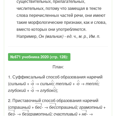
существительных, прилагательных,
числительных, потому что замещая в тексте
слова перечисленных частей речи, они имеют
такие морфологические признаки, как и слова,
вместо которых они употребляются.
Например,
Он (мальчик) - ед. ч., м. р., Им. п.
№671 учебника 2020 (стр. 128):
План:
1. Суффиксальный способ образования наречий
(
сильный + -
о
→ сильн
о
; теплый + -
о
→ тепл
о
;
глубокий + -
о
→ глубок
о
);
2. Приставочный способ образования наречий
(
страшный +
бес
- →
бес
страшный; грамотный +
без
- →
без
грамотный; счастливый +
не
- →