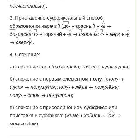
не
счастливый
).
3. Приставочно-суффиксальный способ
образования наречий (
до
- + красный + -
а
→
до
красн
а
;
с
- + горячий + -
а
→
с
горяч
а
;
с
- + верх + -
у
→
с
верх
у
).
4. Сложение:
а) сложение слов
(тихо-тихо, еле-еле, чуть-чуть
);
б) сложение с первым элементом
полу
-: (
полу- +
шутя → полушутя; полу- + лёжа → полулёжа;
полу- + стоя → полустоя
);
в) сложение с присоединением суффикса или
приставки и суффикса: (
мимо + ходить + -
ом
→
мимоходом
).