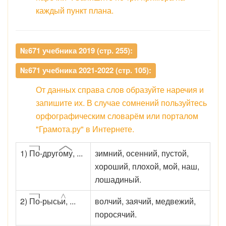
каждый пункт плана.
№671 учебника 2019 (стр. 255):
№671 учебника 2021-2022 (стр. 105):
От данных справа слов образуйте наречия и
запишите их. В случае сомнений пользуйтесь
орфографическим словарём или порталом
"Грамота.ру" в Интернете.
1)
По
-друг
ому
, ...
зимний, осенний, пустой,
хороший, плохой, мой, наш,
лошадиный.
2)
По
-рысь
и
, ...
волчий, заячий, медвежий,
поросячий.