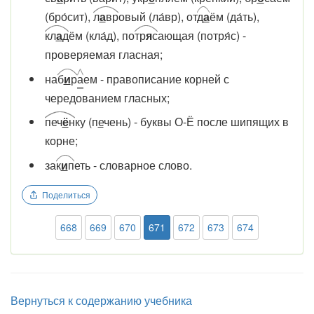
(бро́сит),
л
а
вр
овый (ла́вр), от
д
а
ём (да́ть),
кл
а
д
ём (кла́д), по
тр
я
с
ающая (потря́с) -
проверяемая гласная;
на
б
и
р
а
ем - правописание корней с
чередованием гласных;
печ
ё
н
ку (п
е
чень) - буквы О-Ё после шипящих в
корне;
за
к
и
п
еть - словарное слово.
Поделиться
668
669
670
671
672
673
674
Вернуться к содержанию учебника