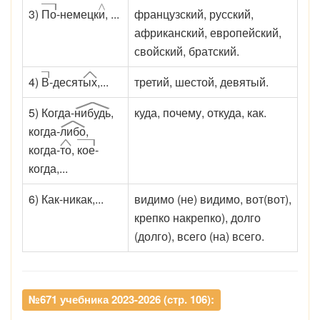
3)
По
-немецк
и
, ...
французский, русский,
африканский, европейский,
свойский, братский.
4)
В
-десят
ых
,...
третий, шестой, девятый.
5) Когда-
нибудь
,
куда, почему, откуда, как.
когда-
либо
,
когда-
то
,
кое
-
когда,...
6) Как-никак,...
видимо (не) видимо, вот(вот),
крепко накрепко), долго
(долго), всего (на) всего.
№671 учебника 2023-2026 (стр. 106):