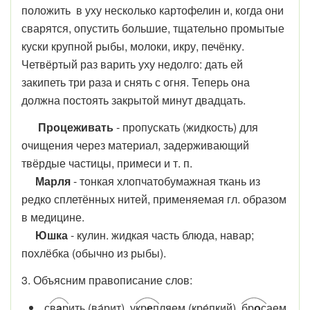
положить в уху несколько картофелин и, когда они
сварятся, опустить большие, тщательно промытые
куски крупной рыбы, молоки, икру, печёнку.
Четвёртый раз варить уху недолго: дать ей
закипеть три раза и снять с огня. Теперь она
должна постоять закрытой минут двадцать.
Процеживать
- пропускать (жидкость) для
очищения через материал, задерживающий
твёрдые частицы, примеси и т. п.
Марля
- тонкая хлопчатобумажная ткань из
редко сплетённых нитей, применяемая гл. образом
в медицине.
Юшка
- кулин. жидкая часть блюда, навар;
похлёбка (обычно из рыбы).
3. Объясним правописание слов:
с
в
а
р
ить (ва́рит), у
кр
е
п
ляем (кре́пкий),
бр
о
с
аем