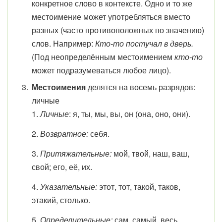
конкретное слово в контексте. Одно и то же
местоимение может употребляться вместо
разных (часто противоположных по значению)
слов. Например:
Кто-то постучал в дверь.
(Под неопределённым местоимением
кто-то
может подразумеваться любое лицо).
Местоимения
делятся на восемь разрядов:
личные
1.
Личные
: я, ты, мы, вы, он (она, оно, они).
2.
Возвратное:
себя.
3.
Притяжательные:
мой, твой, наш, ваш,
свой; его, её, их.
4.
Указательные:
этот, тот, такой, таков,
этакий, столько.
5.
Определительные:
сам, самый, весь,