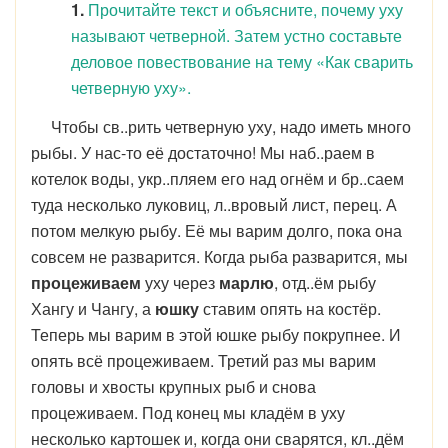
1.
Прочитайте текст и объясните, почему уху
называют четверной. Затем устно составьте
деловое повествование на тему «Как сварить
четверную уху».
Чтобы св..рить четверную уху, надо иметь много
рыбы. У нас-то её достаточно! Мы наб..раем в
котелок воды, укр..пляем его над огнём и бр..саем
туда несколько луковиц, л..вровый лист, перец. А
потом мелкую рыбу. Её мы варим долго, пока она
совсем не разварится. Когда рыба разварится, мы
процеживаем
уху через
марлю
, отд..ём рыбу
Хангу и Чангу, а
юшку
ставим опять на костёр.
Теперь мы варим в этой юшке рыбу покрупнее. И
опять всё процеживаем. Третий раз мы варим
головы и хвосты крупных рыб и снова
процеживаем. Под конец мы кладём в уху
несколько картошек и, когда они сварятся, кл..дём