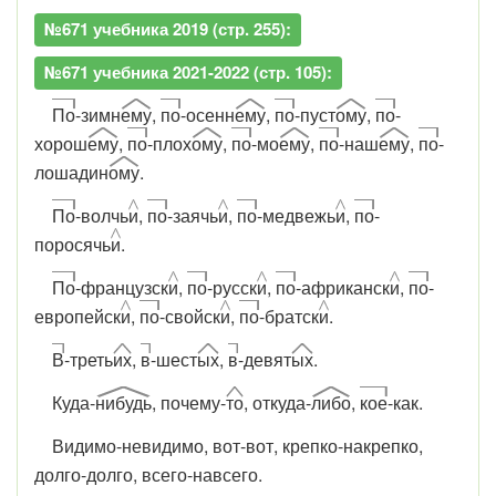
№671 учебника 2019 (стр. 255):
№671 учебника 2021-2022 (стр. 105):
По
-зимн
ему
,
по
-осенн
ему
,
по
-пуст
ому
,
по
-
хорош
ему
,
по
-плох
ому
,
по
-мо
ему
,
по
-наш
ему
,
по
-
лошадин
ому
.
По
-волчь
и
,
по
-заячь
и
,
по
-медвежь
и
,
по
-
поросячь
и
.
По
-французск
и
,
по
-русск
и
,
по
-африканск
и
,
по
-
европейск
и
,
по
-свойск
и
,
по
-братск
и
.
В
-треть
их
,
в
-шест
ых
,
в
-девят
ых
.
Куда-
нибудь
, почему-
то
, откуда-
либо
,
кое
-как.
Видимо-невидимо, вот-вот, крепко-накрепко,
долго-долго, всего-навсего.